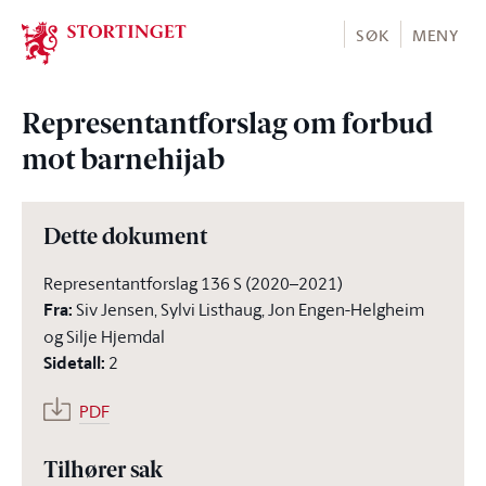
Stortinget.no
SØK
MENY
Representantforslag om forbud
mot barnehijab
Dette dokument
Representantforslag 136 S (2020–2021)
Fra
:
Siv Jensen, Sylvi Listhaug, Jon Engen-Helgheim
og Silje Hjemdal
Sidetall
:
2
PDF
Tilhører sak