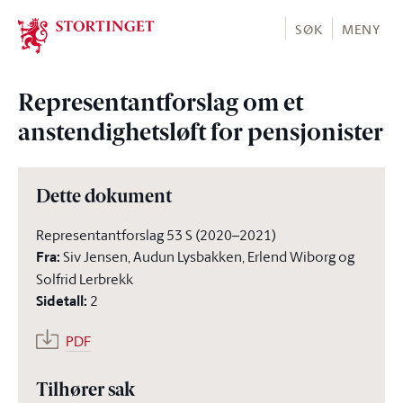
Stortinget.no
SØK
MENY
Representantforslag om et
anstendighetsløft for pensjonister
Dette dokument
Representantforslag 53 S (2020–2021)
Fra
:
Siv Jensen, Audun Lysbakken, Erlend Wiborg og
Solfrid Lerbrekk
Sidetall
:
2
PDF
Tilhører sak