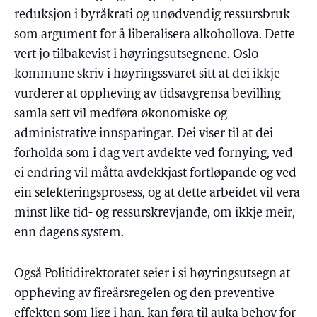
reduksjon i byråkrati og unødvendig ressursbruk
som argument for å liberalisera alkohollova. Dette
vert jo tilbakevist i høyringsutsegnene. Oslo
kommune skriv i høyringssvaret sitt at dei ikkje
vurderer at oppheving av tidsavgrensa bevilling
samla sett vil medføra økonomiske og
administrative innsparingar. Dei viser til at dei
forholda som i dag vert avdekte ved fornying, ved
ei endring vil måtta avdekkjast fortløpande og ved
ein selekteringsprosess, og at dette arbeidet vil vera
minst like tid- og ressurskrevjande, om ikkje meir,
enn dagens system.
Også Politidirektoratet seier i si høyringsutsegn at
oppheving av fireårsregelen og den preventive
effekten som ligg i han, kan føra til auka behov for