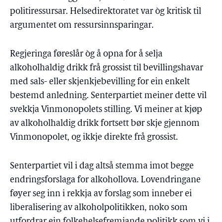
politiressursar. Helsedirektoratet var òg kritisk til
argumentet om ressursinnsparingar.
Regjeringa føreslår òg å opna for å selja
alkoholhaldig drikk frå grossist til bevillingshavar
med sals- eller skjenkjebevilling for ein enkelt
bestemd anledning. Senterpartiet meiner dette vil
svekkja Vinmonopolets stilling. Vi meiner at kjøp
av alkoholhaldig drikk fortsett bør skje gjennom
Vinmonopolet, og ikkje direkte frå grossist.
Senterpartiet vil i dag altså stemma imot begge
endringsforslaga for alkohollova. Lovendringane
føyer seg inn i rekkja av forslag som inneber ei
liberalisering av alkoholpolitikken, noko som
utfordrar ein folkehelsefremjande politikk som vi i