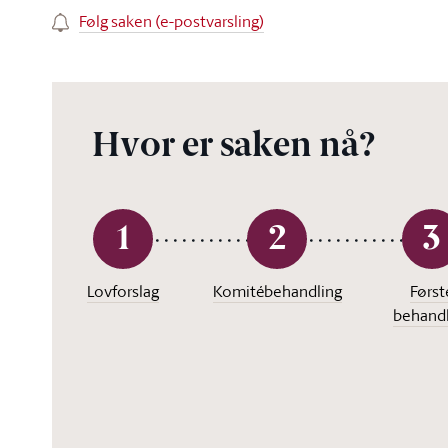
Følg saken (e-postvarsling)
Hvor er saken nå?
1
2
3
Lovforslag
Komitébehandling
Først
behandl