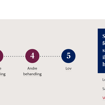
S
f
4
5
i
e
Andre
Lov
ing
behandling
L
S
V