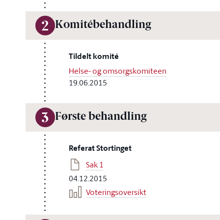
Komitébehandling
2
Tildelt komité
Helse- og omsorgskomiteen
19.06.2015
Første behandling
3
Referat Stortinget
Sak 1
04.12.2015
Voteringsoversikt