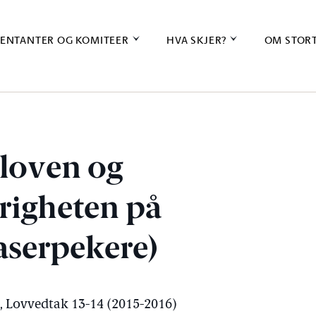
ENTANTER OG KOMITEER
HVA SKJER?
OM STOR
lloven og
righeten på
laserpekere)
), Lovvedtak 13-14 (2015-2016)