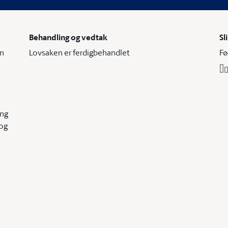
Behandling og vedtak
Sl
en
Lovsaken er ferdigbehandlet
Fø
ing
 og