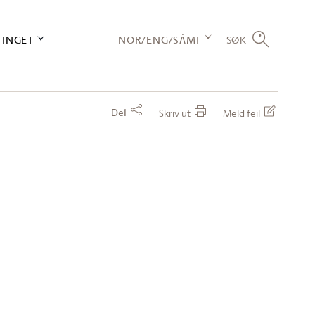
TINGET
NOR/ENG/SÁMI
SØK
Del
Skriv ut
Meld feil