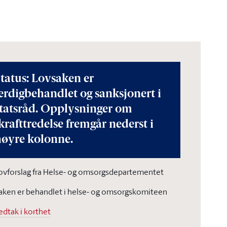
tatus: Lovsaken er
erdigbehandlet og sanksjonert i
statsråd. Opplysninger om
krafttredelse fremgår nederst i
høyre kolonne.
ovforslag fra Helse- og omsorgsdepartementet
aken er behandlet i helse- og omsorgskomiteen
edtak i korthet