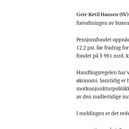
Geir-Ketil Hansen (SV
forvaltningen av State
Pensjonsfondet oppnådd
12,2 pst. før fradrag f
fondet på 3 961 mrd. k
Handlingsregelen har væ
økonomi. Samtidig er ha
motkonjunkturpolitikk 
av den midlertidige innt
I meldingen er det rede