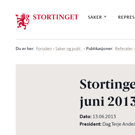
Stortinget.no
SAKER
REPRES
Du er her
:
Publikasjoner:
Forsiden
Saker og publ…
Referater
Stortinge
juni 2013
Dato
:
13.06.2013
President
:
Dag Terje Ande