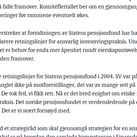
å falle framover. Komitéflertallet ber om en gjennomga
steringer før rammene eventuelt økes.
rstreker at forvaltningen av Statens pensjonsfond har hat
rere retningslinjer for ansvarlig investeringspraksis. 
det er behov for enda mer åpenhet rundt eierskapsutøvel
iden framover.
e retningslinjer for Statens pensjonsfond i 2004. SV var p
nglet ikke på motforestillinger, det var av mange sett på
e tok feil, vi fikk rett. Nå er det bred enighet om etiske 
praksis. Det norske pensjonsfondet er verdensledende på 
. Det er vi svært fornøyd med.
d et strategiråd som skal gjennomgå strategien for en ans