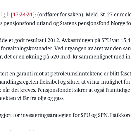
)
[17:34:31]
:
(ordfører for saken): Meld. St. 27 er me
ns pensjonsfond utland og Statens pensjonsfond Norge fo
e et godt resultat i 2012. Avkastningen på SPU var 13,4
or forvaltningskostnader. Ved utgangen av året var den s
r, det er en økning på 520 mrd. kr sammenlignet med inn
rt en garanti mot at petroleumsinntektene er blitt faset 
ndlingsregelen fleksibel og sikrer at vi har mulighet for 
når det kreves. Pensjonsfondet sikrer at også framtidige
ekten vi får fra olje og gass.
gjort for investeringsstrategien for SPU og SPN. I stikkor