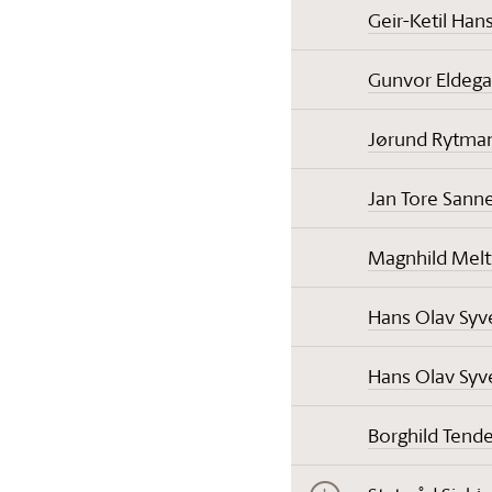
Geir-Ketil Han
Gunvor Eldega
Jørund Rytma
Jan Tore Sann
Magnhild Melt
Hans Olav Syv
Hans Olav Syv
Borghild Tend