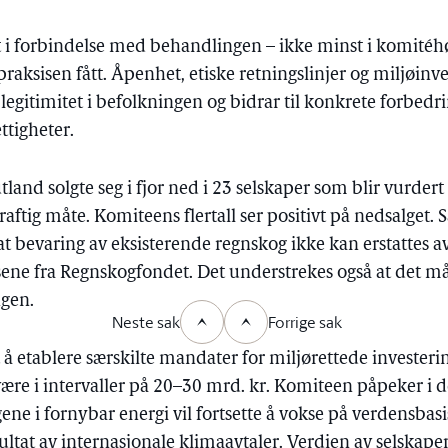
i forbindelse med behandlingen – ikke minst i komitéh
praksisen fått. Åpenhet, etiske retningslinjer og miljøinve
legitimitet i befolkningen og bidrar til konkrete forbedrin
ttigheter.
land solgte seg i fjor ned i 23 selskaper som blir vurdert 
ftig måte. Komiteens flertall ser positivt på nedsalget. S
 at bevaring av eksisterende regnskog ikke kan erstattes a
sene fra Regnskogfondet. Det understrekes også at det må 
ngen.
Neste sak
Forrige sak
 å etablere særskilte mandater for miljørettede investering
være i intervaller på 20–30 mrd. kr. Komiteen påpeker i d
gene i fornybar energi vil fortsette å vokse på verdensb
ultat av internasjonale klimaavtaler. Verdien av selskaper 