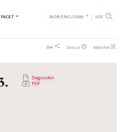
TINGET
NOR/ENG/SÁMI
SØK
Del
Skriv ut
Meld feil
Dagsorden
3.
PDF