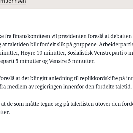
ørn Johnsen
e fra finanskomiteen vil presidenten foreslå at debatten b
 at taletiden blir fordelt slik på gruppene: Arbeiderparti
inutter, Høyre 10 minutter, Sosialistisk Venstreparti 5 m
keparti 5 minutter og Venstre 5 minutter.
reslå at det blir gitt anledning til replikkordskifte på innt
fra medlem av regjeringen innenfor den fordelte taletid.
t at de som måtte tegne seg på talerlisten utover den forde
tter.