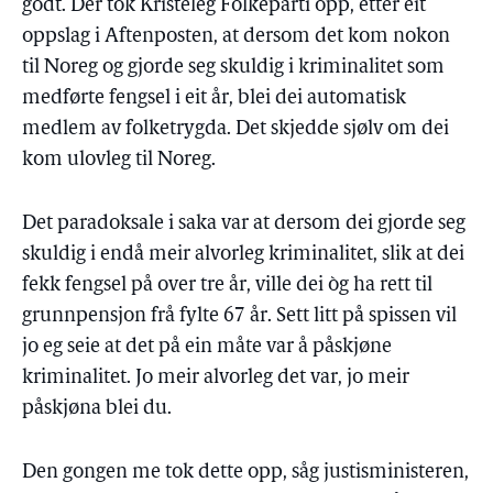
godt. Der tok Kristeleg Folkeparti opp, etter eit
oppslag i Aftenposten, at dersom det kom nokon
til Noreg og gjorde seg skuldig i kriminalitet som
medførte fengsel i eit år, blei dei automatisk
medlem av folketrygda. Det skjedde sjølv om dei
kom ulovleg til Noreg.
Det paradoksale i saka var at dersom dei gjorde seg
skuldig i endå meir alvorleg kriminalitet, slik at dei
fekk fengsel på over tre år, ville dei òg ha rett til
grunnpensjon frå fylte 67 år. Sett litt på spissen vil
jo eg seie at det på ein måte var å påskjøne
kriminalitet. Jo meir alvorleg det var, jo meir
påskjøna blei du.
Den gongen me tok dette opp, såg justisministeren,