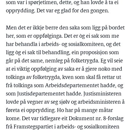
som var i spørjetimen, dette, og han lovde å ta ei
opprydding. Det var eg glad for den gongen.
Men det er ikkje berre den saka som ligg på bordet
her, som er oppfølginga. Det er òg ei sak som me
har behandla i arbeids- og sosialkomiteen, og det
ligg òg ei sak til behandling, ein proposisjon som
går på det same, nemleg på folketrygda. Eg vil seie
at ei viktig oppfølging av saka er å gjere noko med
tolkinga av folketrygda, kven som skal få rettar ut
frå tolkinga som Arbeidsdepartementet hadde, og
som Justisdepartementet hadde. Justisministeren
lovde på vegner av seg sjølv og arbeidsministeren å
føreta ei opprydding. Ho har på mange måtar
kome. Det var tidlegare eit Dokument nr. 8-forslag
frå Framstegspartiet i arbeids- og sosialkomiteen