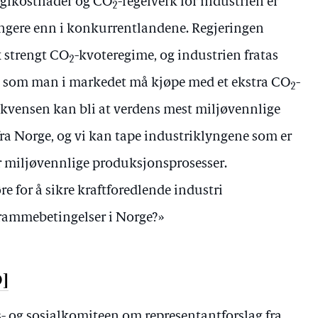
rgikostnader og CO
-regelverk for industrien er
2
engere enn i konkurrentlandene. Regjeringen
k strengt CO
-kvoteregime, og industrien fratas
2
ft som man i markedet må kjøpe med et ekstra CO
-
2
ekvensen kan bli at verdens mest miljøvennlige
 fra Norge, og vi kan tape industriklyngene som er
er miljøvennlige produksjonsprosesser.
re for å sikre kraftforedlende industri
rammebetingelser i Norge?»
9]
ds- og sosialkomiteen om representantforslag fra