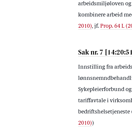
arbeidsmiljøloven og 
kombinere arbeid med
2010)
, jf.
Prop. 64 L (
Sak nr. 7 [14:20:5
Innstilling fra arbei
lønnsnemndbehandlin
Sykepleierforbund og
tariffavtale i virkso
bedriftshelsetjeneste 
2010)
)