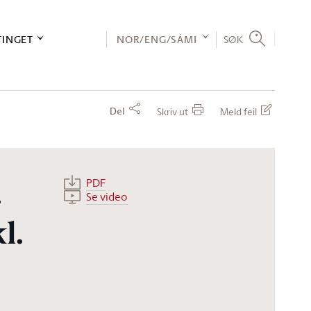
TINGET
NOR/ENG/SÁMI
SØK
Del
Skriv ut
Meld feil
PDF
.
Se video
l.