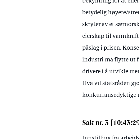
bekymring for at ene
betydelig høyere/str
skryter av et særnors
eierskap til vannkra
påslag i prisen. Kons
industri må flytte ut
drivere i å utvikle m
Hva vil statsråden gjø
konkurransedyktige 
Sak nr. 3 [10:43:2
Innstilling fra arbei