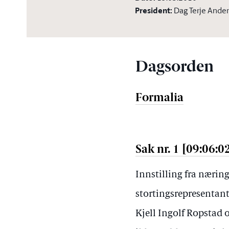
President
:
Dag Terje Ande
Dagsorden
Formalia
Sak nr. 1 [09:06:0
Innstilling fra nærin
stortingsrepresentan
Kjell Ingolf Ropstad 