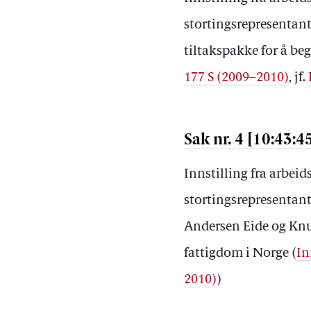
stortingsrepresentan
tiltakspakke for å be
177 S (2009–2010)
, jf.
Sak nr. 4 [10:43:4
Innstilling fra arbei
stortingsrepresentant
Andersen Eide og Kn
fattigdom i Norge (
In
2010)
)