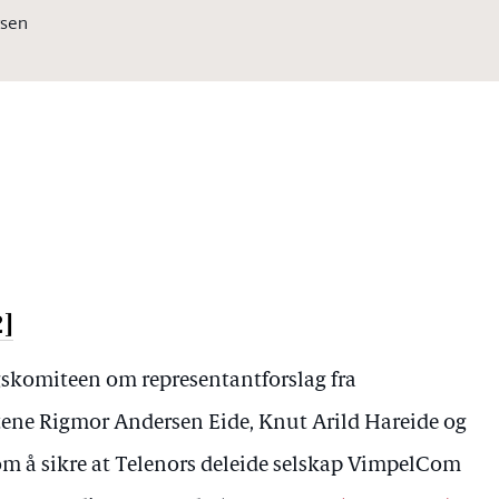
rsen
2]
gskomiteen om representantforslag fra
tene Rigmor Andersen Eide, Knut Arild Hareide og
om å sikre at Telenors deleide selskap VimpelCom