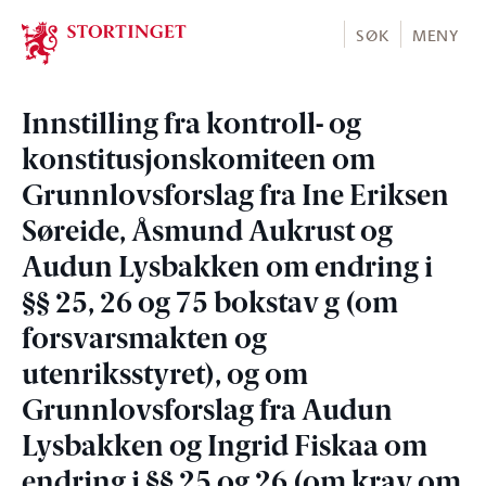
Stortinget.no
SØK
MENY
Innstilling fra kontroll- og
konstitusjonskomiteen om
Grunnlovsforslag fra Ine Eriksen
Søreide, Åsmund Aukrust og
Audun Lysbakken om endring i
§§ 25, 26 og 75 bokstav g (om
forsvarsmakten og
utenriksstyret), og om
Grunnlovsforslag fra Audun
Lysbakken og Ingrid Fiskaa om
endring i §§ 25 og 26 (om krav om