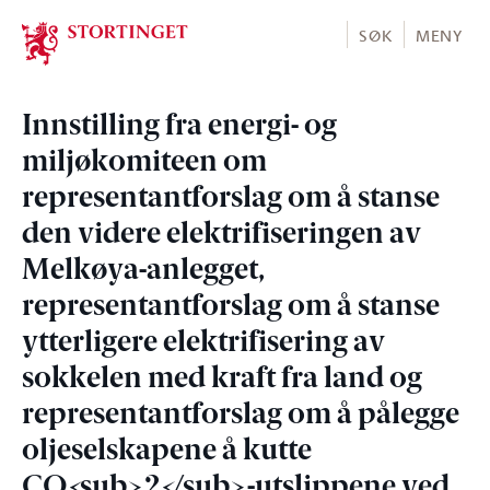
Stortinget.no
SØK
MENY
Innstilling fra energi- og
miljøkomiteen om
representantforslag om å stanse
den videre elektrifiseringen av
Melkøya-anlegget,
representantforslag om å stanse
ytterligere elektrifisering av
sokkelen med kraft fra land og
representantforslag om å pålegge
oljeselskapene å kutte
CO<sub>2</sub>-utslippene ved