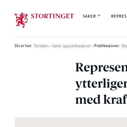
Stortinget.no
SAKER
REPRES
Du er her
:
Publikasjoner:
Forsiden
Saker og publikasjoner
Re
Represen
ytterlige
med kraft