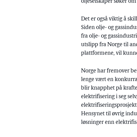
oljeselskaper søker om å
Det er også viktig å sk
Siden olje- og gassindu
fra olje- og gassindustr
utslipp fra Norge til 
plattformene, vil kunne
Norge har fremover beho
lenge vært en konkurra
blir knapphet på krafte
elektrifisering i seg s
elektrifiseringsprosjek
Hensynet til øvrig indu
løsninger enn elektrifi