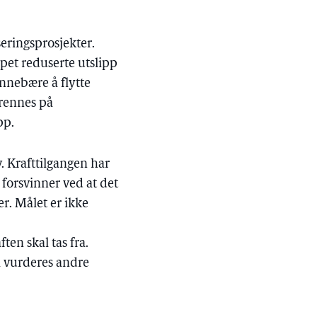
seringsprosjekter.
ppet reduserte utslipp
innebære å flytte
brennes på
pp.
v. Krafttilgangen har
forsvinner ved at det
er. Målet er ikke
ten skal tas fra.
må vurderes andre