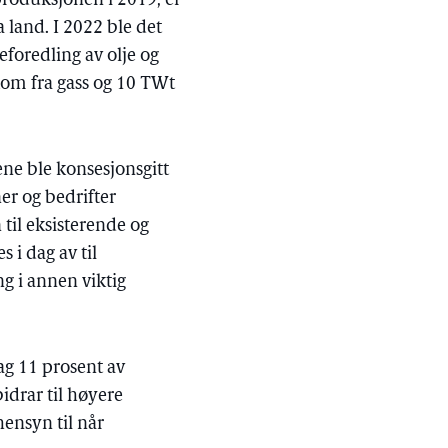
 produksjonen i 2019, er
a land. I 2022 ble det
eforedling av olje og
kom fra gass og 10 TWt
ene ble konsesjonsgitt
er og bedrifter
 til eksisterende og
 i dag av til
g i annen viktig
ag 11 prosent av
idrar til høyere
 hensyn til når