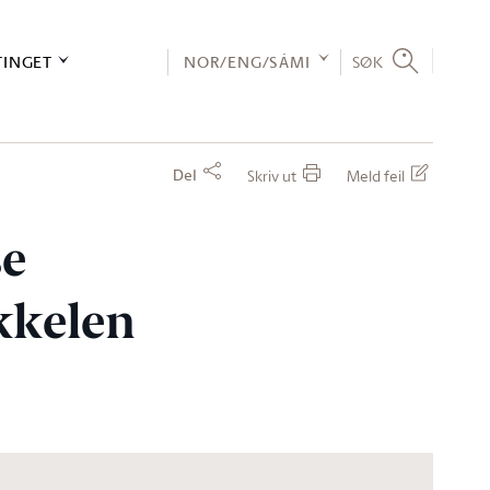
TINGET
NOR/ENG/SÁMI
SØK
Del
Skriv ut
Meld feil
se
okkelen