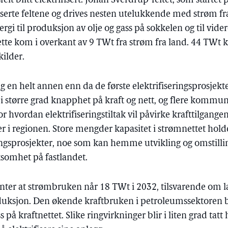
elt blitt elektrifisert. Johan Sverdrup-feltet, som startet
ifiserte feltene og drives nesten utelukkende med strøm fr
gi til produksjon av olje og gass på sokkelen og til vider
dette kom i overkant av 9 TWt fra strøm fra land. 44 TWt 
kilder.
ag en helt annen enn da de første elektrifiseringsprosjekt
 i større grad knapphet på kraft og nett, og flere kommun
 hvordan elektrifiseringstiltak vil påvirke krafttilgangen
i regionen. Store mengder kapasitet i strømnettet holdes
ringsprosjekter, noe som kan hemme utvikling og omstillin
ksomhet på fastlandet.
ter at strømbruken når 18 TWt i 2032, tilsvarende om l
duksjon. Den økende kraftbruken i petroleumssektoren b
 på kraftnettet. Slike ringvirkninger blir i liten grad tatt