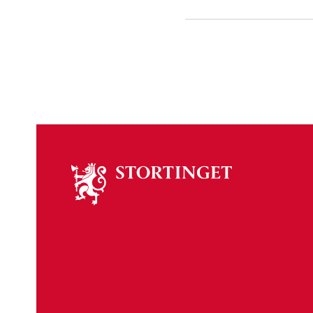
Om
stortinget