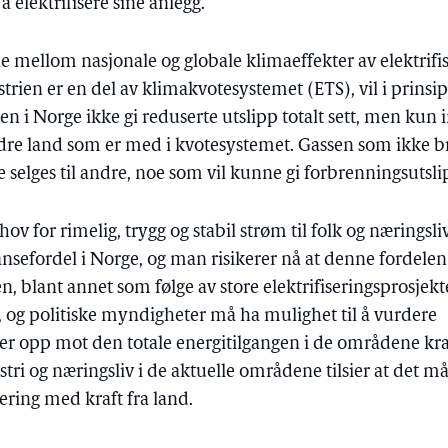
 elektrifisere sine anlegg.
ille mellom nasjonale og globale klimaeffekter av elektrifi
strien er en del av klimakvotesystemet (ETS), vil i prinsi
ien i Norge ikke gi reduserte utslipp totalt sett, men kun 
andre land som er med i kvotesystemet. Gassen som ikke 
 selges til andre, noe som vil kunne gi forbrenningsutsli
v for rimelig, trygg og stabil strøm til folk og næringsli
nsefordel i Norge, og man risikerer nå at denne fordelen 
n, blant annet som følge av store elektrifiseringsprosjekt
elv, og politiske myndigheter må ha mulighet til å vurdere
ter opp mot den totale energitilgangen i de områdene kraf
stri og næringsliv i de aktuelle områdene tilsier at det 
sering med kraft fra land.