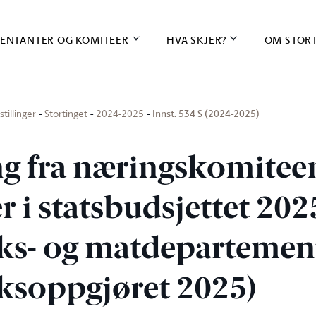
ENTANTER OG KOMITEER
HVA SKJER?
OM STOR
Innst. 534 S (2024-2025)
stillinger
Stortinget
2024-2025
ing fra næringskomite
r i statsbudsjettet 20
s- og matdepartemen
ksoppgjøret 2025)