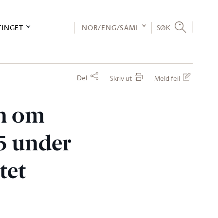
TINGET
NOR/ENG/SÁMI
SØK
Del
Skriv ut
Meld feil
en om
25 under
tet