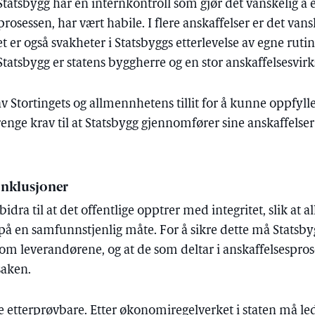
 Statsbygg har en internkontroll som gjør det vanskelig å 
prosessen, har vært habile. I flere anskaffelser er det van
 Det er også svakheter i Statsbyggs etterlevelse av egne ru
. Statsbygg er statens byggherre og en stor anskaffelsesvi
v Stortingets og allmennhetens tillit for å kunne oppfyll
trenge krav til at Statsbygg gjennomfører sine anskaffels
onklusjoner
idra til at det offentlige opptrer med integritet, slik at a
r på en samfunnstjenlig måte. For å sikre dette må Statsbyg
om leverandørene, og at de som deltar i anskaffelsespros
saken.
e etterprøvbare. Etter økonomiregelverket i staten må led