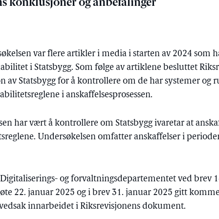
ns konklusjoner og anbefalinger
kelsen var flere artikler i media i starten av 2024 som
ilitet i Statsbygg. Som følge av artiklene besluttet Riks
 av Statsbygg for å kontrollere om de har systemer og ru
habilitetsreglene i anskaffelsesprosessen.
n har vært å kontrollere om Statsbygg ivaretar at ansk
sreglene. Undersøkelsen omfatter anskaffelser i perioden 
 Digitaliserings- og forvaltningsdepartementet ved brev 1
te 22. januar 2025 og i brev 31. januar 2025 gitt kommen
edsak innarbeidet i Riksrevisjonens dokument.