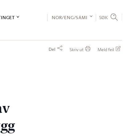
TINGET
NOR/ENG/SÁMI
SØK
Del
Skriv ut
Meld feil
av
ygg