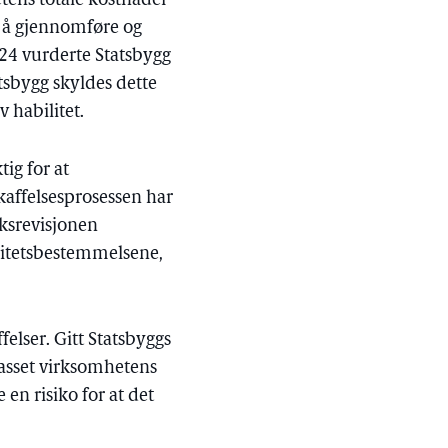
etens totale kostnader
for å gjennomføre og
024 vurderte Statsbygg
atsbygg skyldes dette
 habilitet.
tig for at
nskaffelsesprosessen har
iksrevisjonen
ilitetsbestemmelsene,
felser. Gitt Statsbyggs
passet virksomhetens
 en risiko for at det