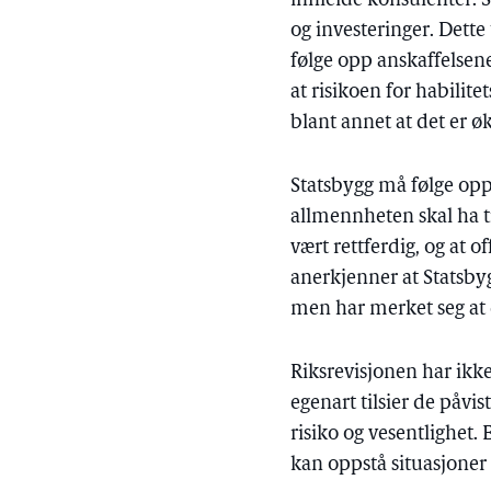
innleide konsulenter. S
og investeringer. Dette 
følge opp anskaffelsen
at risikoen for habilite
blant annet at det er ø
Statsbygg må følge opp a
allmennheten skal ha til
vært rettferdig, og at 
anerkjenner at Statsbyg
men har merket seg at d
Riksrevisjonen har ikke
egenart tilsier de påvi
risiko og vesentlighet.
kan oppstå situasjoner h