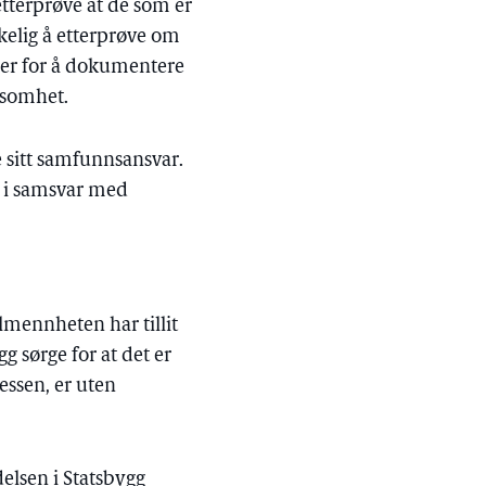
etterprøve at de som er
skelig å etterprøve om
tiner for å dokumentere
rksomhet.
e sitt samfunnsansvar.
er i samsvar med
llmennheten har tillit
g sørge for at det er
essen, er uten
elsen i Statsbygg