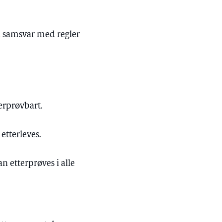
 i samsvar med regler
terprøvbart.
etterleves.
an etterprøves i alle