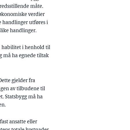
redsstillende måte.
s økonomiske verdier
e handlinger utføres i
like handlinger.
habilitet i henhold til
og må ha egnede tiltak
ette gjelder fra
en av tilbudene til
et. Statsbygg må ha
en.
fast ansatte eller