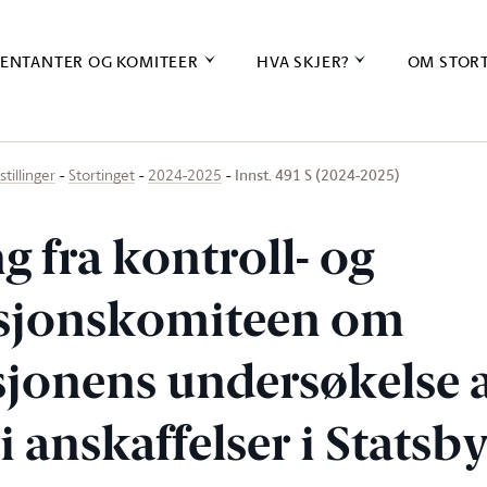
ENTANTER OG KOMITEER
HVA SKJER?
OM STOR
Innst. 491 S (2024-2025)
stillinger
Stortinget
2024-2025
ng fra kontroll- og
usjonskomiteen om
sjonens undersøkelse 
 i anskaffelser i Statsb