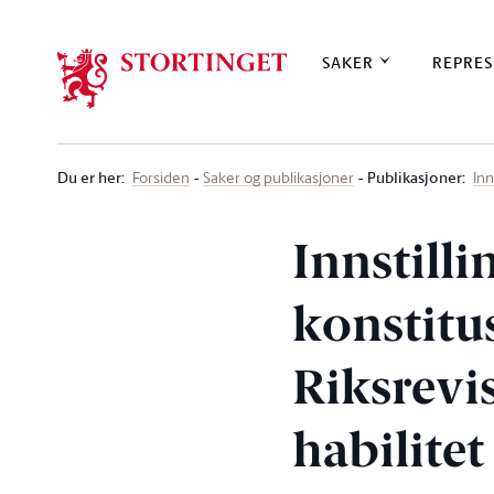
Stortinget.no
SAKER
REPRES
Du er her
:
Publikasjoner:
Forsiden
Saker og publikasjoner
Inn
Innstilli
konstit
Riksrevi
habilitet