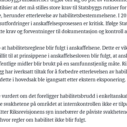
tatsbyggs anskaffelser utgjør om lag 80 pst. av virksomh
tilsier at det må stilles store krav til Statsbyggs rutiner 
e, herunder etterlevelse av habilitetsbestemmelsene. I 2
tsutfordringer i anskaffelsesprosessen er kritisk. Ifølge St
kte krav og forventninger til dokumentasjon og kontroll av
t habilitetsreglene blir fulgt i anskaffelsene. Dette er vik
lit til at prinsippene i anskaffelsesloven blir fulgt, at a
offentlige midler blir brukt på en samfunnstjenlig måte. R
g har iverksatt tiltak for å forbedre etterlevelsen av hab
ette i hovedsak ble igangsatt etter ekstern eksponering.
 vurdert om det foreligger habilitetsbrudd i enkeltanskaf
ste svakhetene på området at internkontrollen ikke er til
 Etter Riksrevisjonens syn innebærer de påviste svakhetene
vor regler om habilitet ikke blir fulgt.