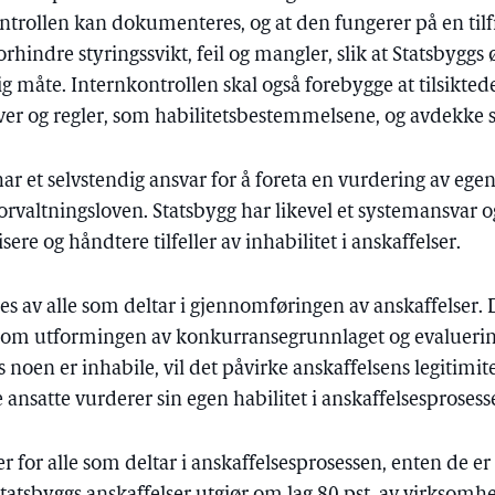
ontrollen kan dokumenteres, og at den fungerer på en tilf
orhindre styringssvikt, feil og mangler, slik at Statsbygg
lig måte. Internkontrollen skal også forebygge at tilsikted
ver og regler, som habilitetsbestemmelsene, og avdekke s
ar et selvstendig ansvar for å foreta en vurdering av egen 
forvaltningsloven. Statsbygg har likevel et systemansvar 
isere og håndtere tilfeller av inhabilitet i anskaffelser.
es av alle som deltar i gjennomføringen av anskaffelser. D
nom utformingen av konkurransegrunnlaget og evaluering
 noen er inhabile, vil det påvirke anskaffelsens legitimit
e ansatte vurderer sin egen habilitet i anskaffelsesprosess
r for alle som deltar i anskaffelsesprosessen, enten de er 