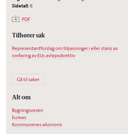
Sidetall
:
6
PDF
Tilhører sak
Representantforslag om tilpasninger i eller stans av
innføring av EUs avløpsdirektiv
Gå til saker
Alt om
Bygningsvesen
Eu/eøs
Kommunenes økonomi