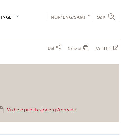
TINGET
NOR/ENG/SÁMI
SØK
Del
Skriv ut
Meld feil
Vis hele publikasjonen på en side