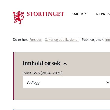
Stortinget.no
SAKER
REPRES
Du er her
:
Publikasjoner:
Forsiden
Saker og publikasjoner
Inn
Innhold og søk
Innst. 65 S (2024–2025)
Vedlegg