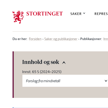
Stortinget.no
SAKER
REPRES
Du er her
:
Publikasjoner:
Forsiden
Saker og publikasjoner
Inn
Innhold og søk
Innst. 65 S (2024–2025)
Forslag fra mindretall