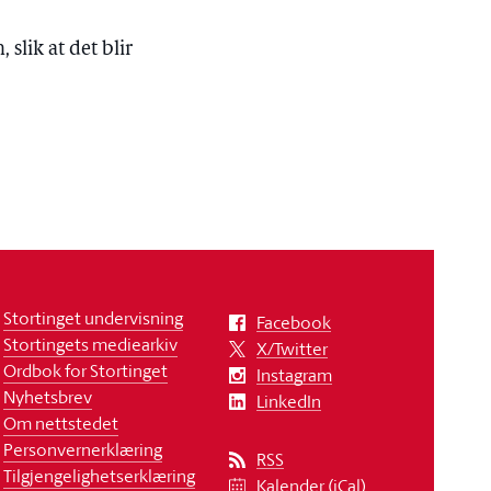
 slik at det blir
Stortinget undervisning
Facebook
Stortingets mediearkiv
X/Twitter
Ordbok for Stortinget
Instagram
Nyhetsbrev
LinkedIn
Om nettstedet
Personvernerklæring
RSS
Tilgjengelighetserklæring
Kalender (iCal)