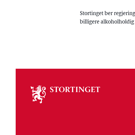
Stortinget ber regjering
billigere alkoholholdig
Om
stortinget