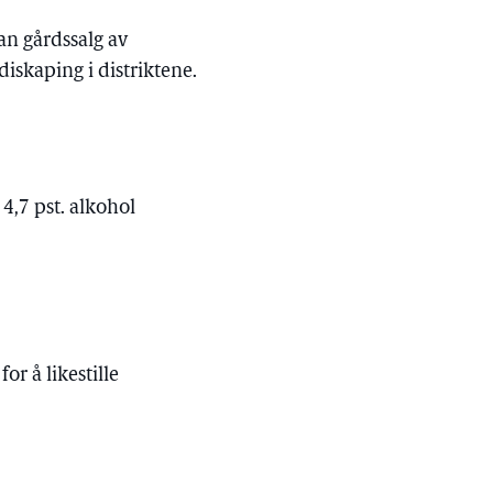
an gårdssalg av
iskaping i distriktene.
4,7 pst. alkohol
r å likestille