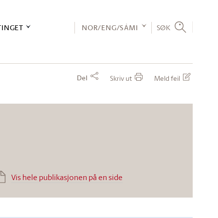
TINGET
NOR/ENG/SÁMI
SØK
Del
Skriv ut
Meld feil
Vis hele publikasjonen på en side