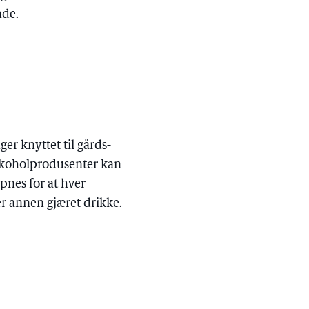
nde.
er knyttet til gårds-
alkoholprodusenter kan
pnes for at hver
iter annen gjæret drikke.