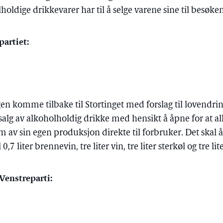
oldige drikkevarer har til å selge varene sine til besøke
partiet:
gen komme tilbake til Stortinget med forslag til lovendring
alg av alkoholholdig drikke med hensikt å åpne for at 
m av sin egen produksjon direkte til forbruker. Det skal å
,7 liter brennevin, tre liter vin, tre liter sterkøl og tre l
 Venstreparti: