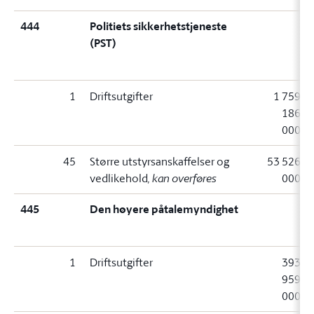
444
Politiets sikkerhetstjeneste
(PST)
1
Driftsutgifter
1 759
186
000
45
Større utstyrsanskaffelser og
53 526
vedlikehold
, kan overføres
000
445
Den høyere påtalemyndighet
1
Driftsutgifter
393
959
000