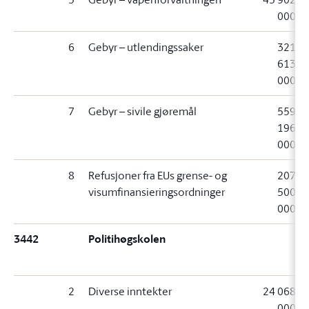
000
6
Gebyr – utlendingssaker
321
613
000
7
Gebyr – sivile gjøremål
559
196
000
8
Refusjoner fra EUs grense- og
207
visumfinansieringsordninger
500
000
3442
Politihøgskolen
2
Diverse inntekter
24 068
000