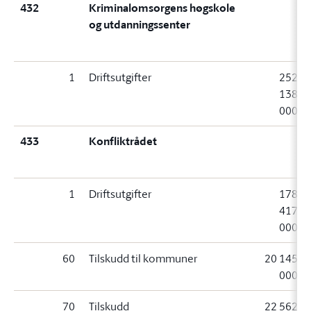
432
Kriminalomsorgens høgskole
og utdanningssenter
1
Driftsutgifter
252
138
000
433
Konfliktrådet
1
Driftsutgifter
178
417
000
60
Tilskudd til kommuner
20 145
000
70
Tilskudd
22 562