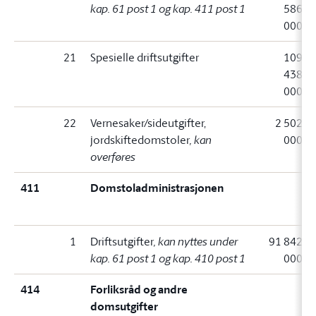
kap. 61 post 1 og kap. 411 post 1
586
000
21
Spesielle driftsutgifter
109
438
000
22
Vernesaker/sideutgifter,
2 502
jordskiftedomstoler
, kan
000
overføres
411
Domstoladministrasjonen
1
Driftsutgifter
, kan nyttes under
91 842
kap. 61 post 1 og kap. 410 post 1
000
414
Forliksråd og andre
domsutgifter