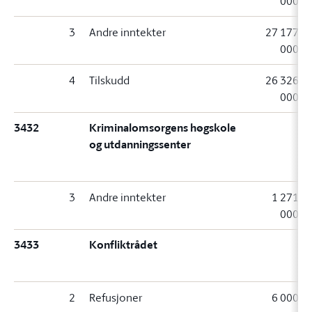
000
3
Andre inntekter
27 177
000
4
Tilskudd
26 326
000
3432
Kriminalomsorgens høgskole
og utdanningssenter
3
Andre inntekter
1 271
000
3433
Konfliktrådet
2
Refusjoner
6 000