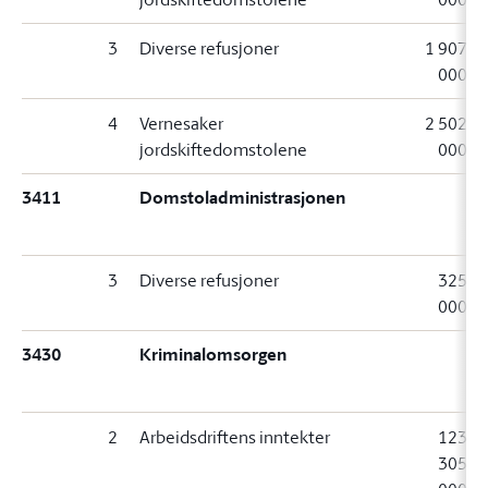
3
Diverse refusjoner
1 907
000
4
Vernesaker
2 502
jordskiftedomstolene
000
3411
Domstoladministrasjonen
3
Diverse refusjoner
325
000
3430
Kriminalomsorgen
2
Arbeidsdriftens inntekter
123
305