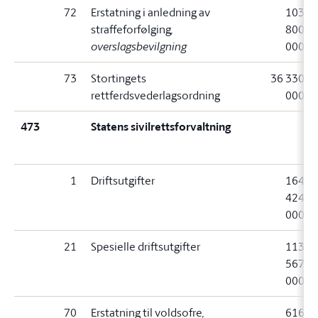
72
Erstatning i anledning av
103
straffeforfølging
,
800
overslagsbevilgning
000
73
Stortingets
36 330
rettferdsvederlagsordning
000
473
Statens sivilrettsforvaltning
1
Driftsutgifter
164
424
000
21
Spesielle driftsutgifter
113
567
000
70
Erstatning til voldsofre
,
616