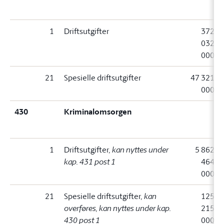
1
Driftsutgifter
372
032
000
21
Spesielle driftsutgifter
47 321
000
430
Kriminalomsorgen
1
Driftsutgifter
, kan nyttes under
5 862
kap. 431 post 1
464
000
21
Spesielle driftsutgifter
, kan
125
overføres, kan nyttes under kap.
215
430 post 1
000