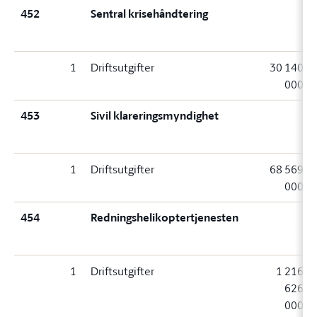
452
Sentral krisehåndtering
1
Driftsutgifter
30 140
000
453
Sivil klareringsmyndighet
1
Driftsutgifter
68 569
000
454
Redningshelikoptertjenesten
1
Driftsutgifter
1 216
626
000