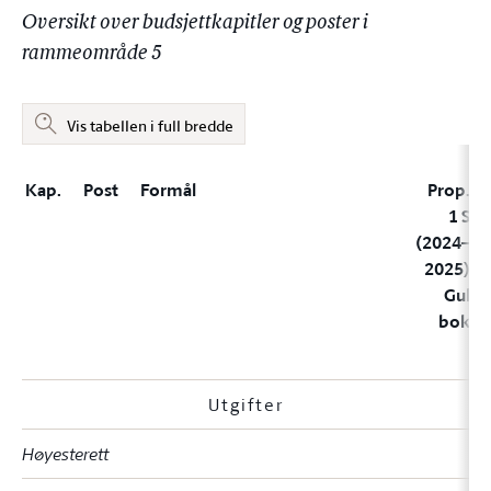
Oversikt over budsjettkapitler og poster i
rammeområde 5
Vis tabellen i full bredde
Kap.
Post
Formål
Prop.
1 S
(2024–
2025)
Gul
bok
Utgifter
Høyesterett