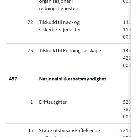
organisasjoner i
000
redningstjenesten
72
Tilskudd til nød- og
141
sikkerhetstjenester
119
000
73
Tilskudd til Redningsselskapet
145
422
000
457
Nasjonal sikkerhetsmyndighet
1
Driftsutgifter
529
787
000
45
Større utstyrsanskaffelser og
13 210