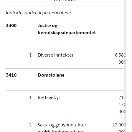
Inntekter under departementene
3400
Justis- og
beredskapsdepartementet
1
Diverse inntekter
6 582
000
3410
Domstolene
1
Rettsgebyr
217
170
000
2
Saks- og gebyrinntekter
22 903
jordskiftedomstolene
000