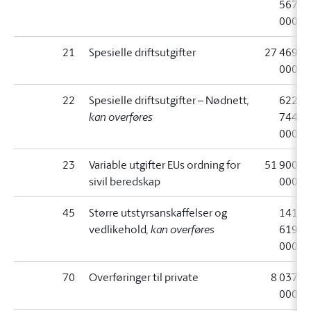
567
000
21
Spesielle driftsutgifter
27 469
000
22
Spesielle driftsutgifter – Nødnett
,
622
kan overføres
744
000
23
Variable utgifter EUs ordning for
51 900
sivil beredskap
000
45
Større utstyrsanskaffelser og
141
vedlikehold
, kan overføres
619
000
70
Overføringer til private
8 037
000