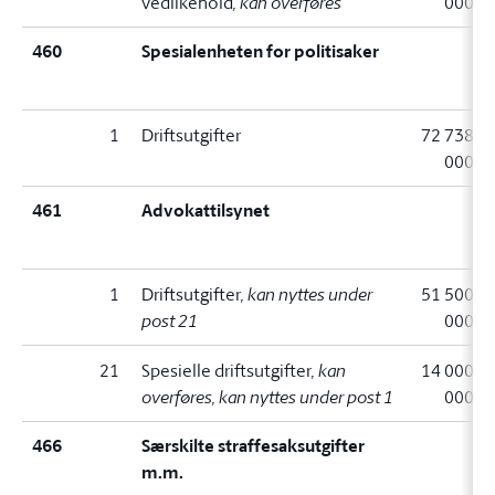
vedlikehold
, kan overføres
000
460
Spesialenheten for politisaker
1
Driftsutgifter
72 738
000
461
Advokattilsynet
1
Driftsutgifter
, kan nyttes under
51 500
post 21
000
21
Spesielle driftsutgifter
, kan
14 000
overføres, kan nyttes under post 1
000
466
Særskilte straffesaksutgifter
m.m.