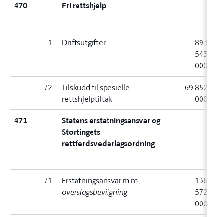
470
Fri rettshjelp
1
Driftsutgifter
893
543
000
72
Tilskudd til spesielle
69 852
rettshjelptiltak
000
471
Statens erstatningsansvar og
Stortingets
rettferdsvederlagsordning
71
Erstatningsansvar m.m.
,
136
overslagsbevilgning
572
000