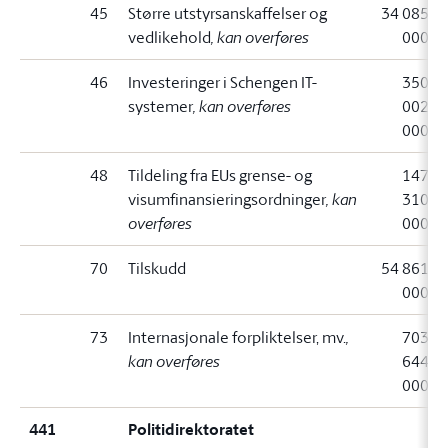
45
Større utstyrsanskaffelser og
34 085
vedlikehold
, kan overføres
000
46
Investeringer i Schengen IT-
350
systemer
, kan overføres
002
000
48
Tildeling fra EUs grense- og
147
visumfinansieringsordninger
, kan
310
overføres
000
70
Tilskudd
54 861
000
73
Internasjonale forpliktelser, mv.
,
703
kan overføres
644
000
441
Politidirektoratet