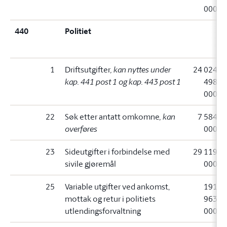
000
440
Politiet
1
Driftsutgifter
, kan nyttes under
24 024
kap. 441 post 1 og kap. 443 post 1
498
000
22
Søk etter antatt omkomne
, kan
7 584
overføres
000
23
Sideutgifter i forbindelse med
29 119
sivile gjøremål
000
25
Variable utgifter ved ankomst,
191
mottak og retur i politiets
963
utlendingsforvaltning
000