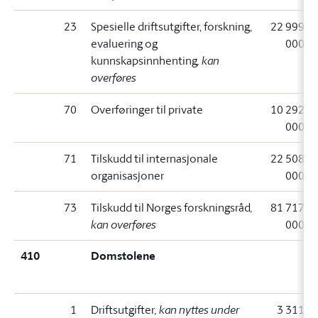
23
Spesielle driftsutgifter, forskning,
22 999
evaluering og
000
kunnskapsinnhenting
, kan
overføres
70
Overføringer til private
10 292
000
71
Tilskudd til internasjonale
22 508
organisasjoner
000
73
Tilskudd til Norges forskningsråd
,
81 717
kan overføres
000
410
Domstolene
1
Driftsutgifter
, kan nyttes under
3 311