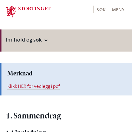
Stortinget.no
SØK
MENY
Innhold og søk
Merknad
Klikk HER for vedlegg i pdf
1. Sammendrag