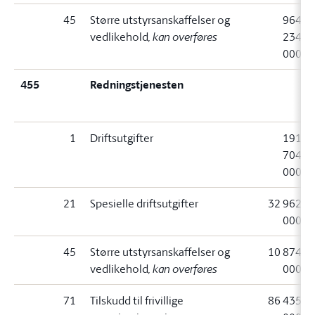
45
Større utstyrsanskaffelser og
964
vedlikehold
, kan overføres
234
000
455
Redningstjenesten
1
Driftsutgifter
191
704
000
21
Spesielle driftsutgifter
32 962
000
45
Større utstyrsanskaffelser og
10 874
vedlikehold
, kan overføres
000
71
Tilskudd til frivillige
86 435