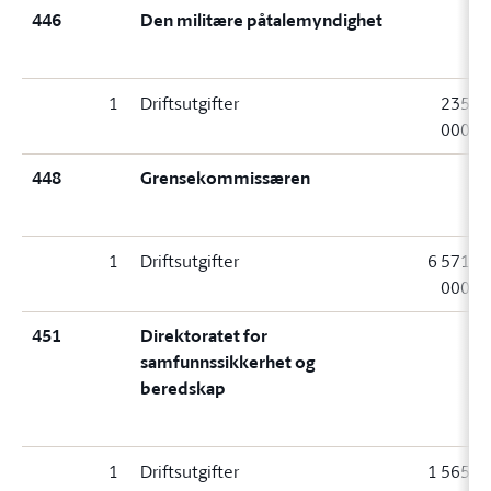
446
Den militære påtalemyndighet
1
Driftsutgifter
235
000
448
Grensekommissæren
1
Driftsutgifter
6 571
000
451
Direktoratet for
samfunnssikkerhet og
beredskap
1
Driftsutgifter
1 565