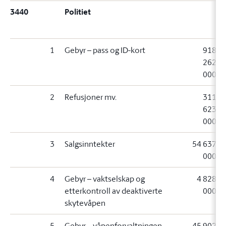
3440
Politiet
1
Gebyr – pass og ID-kort
918
262
000
2
Refusjoner mv.
311
623
000
3
Salgsinntekter
54 637
000
4
Gebyr – vaktselskap og
4 828
etterkontroll av deaktiverte
000
skytevåpen
5
Gebyr – våpenforvaltningen
45 902