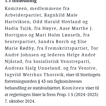
1.1 Innledning
Komiteen, medlemmene fra
Arbeiderpartiet, Ragnhild Male
Hartviksen, Odd Harald Hovland og
Hadia Tajik, fra Høyre, Aase Marthe J.
Horrigmo og Mari Holm Lønseth, fra
Senterpartiet, Sandra Borch og Else
Marie Rødby, fra Fremskrittspartiet, Tor
André Johnsen og lederen Helge André
Njåstad, fra Sosialistisk Venstreparti,
Andreas Sjalg Unneland, og fra Venstre,
Ingvild Wetrhus Thorsvik
, viser til Stortingets
forretningsorden § 43 om fagkomiteenes
behandling av statsbudsjettet.
Komiteen
viser til
at regjeringen Støre la frem Prop. 1 S (2024–2025)
7. oktober 2024.