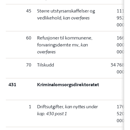
45
Større utstyrsanskaffelser og
111
vedlikehold
, kan overføres
952
000
60
Refusjoner til kommunene,
166
forvaringsdømte mv.
, kan
000
overføres
000
70
Tilskudd
34 768
000
431
Kriminalomsorgsdirektoratet
1
Driftsutgifter
, kan nyttes under
176
kap. 430 post 1
520
000