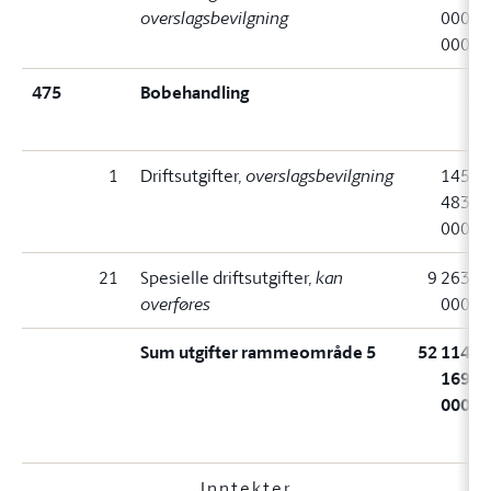
overslagsbevilgning
000
000
475
Bobehandling
1
Driftsutgifter
, overslagsbevilgning
145
483
000
21
Spesielle driftsutgifter
, kan
9 263
overføres
000
Sum utgifter rammeområde 5
52 114
169
000
Inntekter