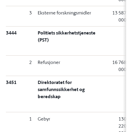
3
Eksterne forskningsmidler
13 587
000
3444
Politiets sikkerhetstjeneste
(PST)
2
Refusjoner
16 768
000
3451
Direktoratet for
samfunnssikkerhet og
beredskap
1
Gebyr
130
220