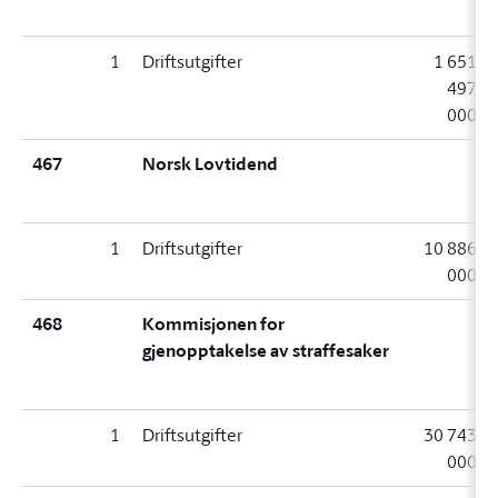
1
Driftsutgifter
1 651
497
000
467
Norsk Lovtidend
1
Driftsutgifter
10 886
000
468
Kommisjonen for
gjenopptakelse av straffesaker
1
Driftsutgifter
30 743
000