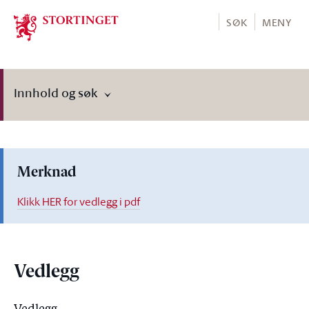
Stortinget.no
SØK
MENY
Innhold og søk
Merknad
Klikk HER for vedlegg i pdf
Vedlegg