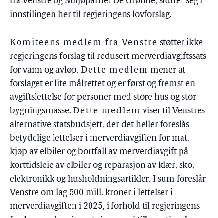
fra Venstre og Miljøpartiet De Grønne, slutter seg i
innstilingen her til regjeringens lovforslag.
Komiteens medlem fra Venstre
støtter ikke
regjeringens forslag til redusert merverdiavgiftssats
for vann og avløp.
Dette medlem
mener at
forslaget er lite målrettet og er først og fremst en
avgiftslettelse for personer med store hus og stor
bygningsmasse.
Dette medlem
viser til Venstres
alternative statsbudsjett, der det heller foreslås
betydelige lettelser i merverdiavgiften for mat,
kjøp av elbiler og bortfall av merverdiavgift på
korttidsleie av elbiler og reparasjon av klær, sko,
elektronikk og husholdningsartikler. I sum foreslår
Venstre om lag 500 mill. kroner i lettelser i
merverdiavgiften i 2025, i forhold til regjeringens