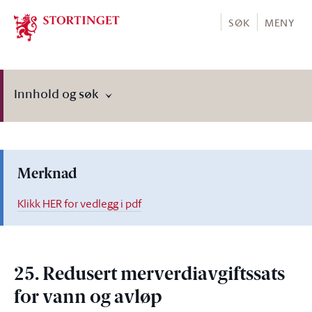
Stortinget.no
SØK
MENY
Innhold og søk
Merknad
Klikk HER for vedlegg i pdf
25. Redusert merverdiavgiftssats
for vann og avløp