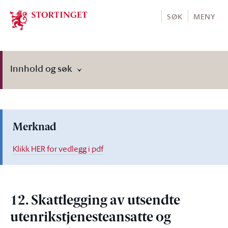
Stortinget.no
SØK
MENY
Innhold og søk
Merknad
Klikk HER for vedlegg i pdf
12. Skattlegging av utsendte
utenrikstjenesteansatte og