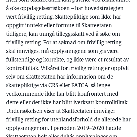
men som Skatteetaten kan påvirke ved blant annet
å øke oppdagelsesrisikoen – har hovedstrategien
vært frivillig retting. Skattepliktige som ikke har
oppgitt inntekt eller formue til Skatteetaten
tidligere, kan unngå tilleggsskatt ved å søke om
frivillig retting. For at søknad om frivillig retting
skal innvilges, må opplysningene som gis være
fullstendige og korrekte, og ikke være et resultat av
kontrolltiltak. Vilkåret for frivillig retting er oppfylt
selv om skatteetaten har informasjon om de
skattepliktige via CRS eller FATCA, så lenge
vedkommende ikke har blitt konfrontert med
dette eller det ikke har blitt iverksatt kontrolltiltak.
Undersøkelsen viser at Skatteetaten innvilger
frivillig retting for utenlandsforhold de allerede har
opplysninger om. I perioden 2019–2020 hadde