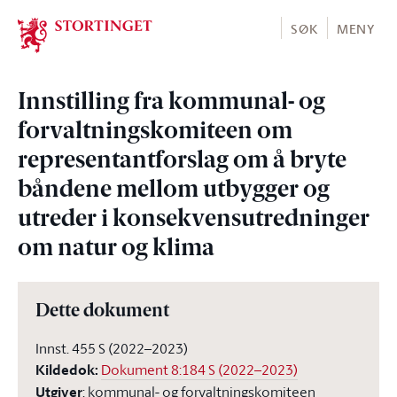
Stortinget.no
SØK
MENY
Innstilling fra kommunal- og
forvaltningskomiteen om
representantforslag om å bryte
båndene mellom utbygger og
utreder i konsekvensutredninger
om natur og klima
Dette dokument
Innst. 455 S (2022–2023)
Kildedok
:
Dokument 8:184 S (2022–2023)
Utgiver
:
kommunal- og forvaltningskomiteen