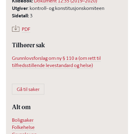
Kildedok
:
Dokument 12:35 (2019–2020)
Utgiver
:
kontroll- og konstitusjonskomiteen
Sidetall
:
3
PDF
Tilhører sak
Grunnlovsforslag om ny § 110 a (om rett til
tilfredsstillende levestandard og helse)
Gå til saker
Alt om
Boligsaker
Folkehelse