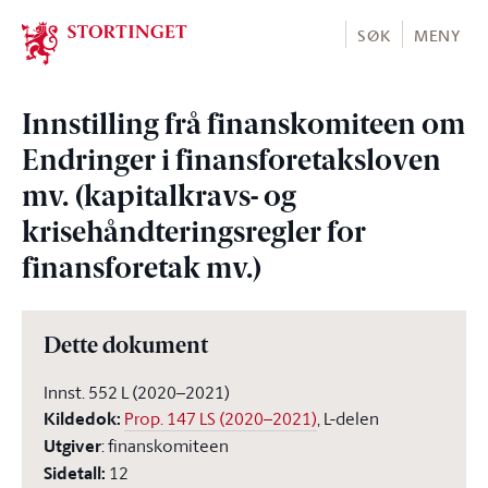
Stortinget.no
SØK
MENY
Innstilling frå finanskomiteen om
Endringer i finansforetaksloven
mv. (kapitalkravs- og
krisehåndteringsregler for
finansforetak mv.)
Dette dokument
Innst. 552 L (2020–2021)
Kildedok
:
Prop. 147 LS (2020–2021)
, L-delen
Utgiver
:
finanskomiteen
Sidetall
:
12