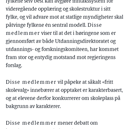
fylkene selv best kan avgjøre inntakssystem for
videregående opplæring og skolestruktur i sitt
fylke, og vil advare mot at statlige myndigheter skal
påtvinge fylkene én sentral modell.
Disse
medlemmer
viser til at det i høringene som er
gjennomført av både Utdanningsdirektoratet og
utdannings- og forskningskomiteen, har kommet
fram stor og entydig motstand mot regjeringens
forslag.
Disse medlemmer
vil påpeke at såkalt «fritt
skolevalg» innebærer at opptaket er karakterbasert,
og at elevene derfor konkurrerer om skoleplass på
bakgrunn av karakterer.
Disse medlemmer
mener debatt om