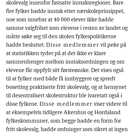
skolevalg innenfor fastsatte inntaksregioner. Bare
fire fylker hadde inntak etter nærskoleprinsippet,
noe som innebar at 40 000 elever ikke hadde
samme valgfrihet som elevene i resten av landet og
måtte søke seg til den skolen fylkespolitikerne
hadde besluttet.
Disse medlemmer
vil peke på
at statistikken tyder på at det ikke er klare
sammenhenger mellom inntaksordningen og om
elevene får oppfylt sitt førsteønske. Det vises også
til at fylker med både få innbyggere og spredt
bosetting praktiserte fritt skolevalg, og at hensynet
til desentralisert skolestruktur ble ivaretatt også i
disse fylkene.
Disse medlemmer
viser videre til
at eksempelvis tidligere Akershus og Hordaland
fylkeskommuner, som begge hadde en form for
fritt skolevalg, hadde ordninger som sikret at ingen