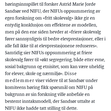
høringsinnspillet til forsker Astrid Marie Jorde
Sandsør ved NIFU, der NIFUs oppsummering av
egen forskning om «fritt skolevalg» ikke gir en
entydig konklusjon om effektene av modellen,
men på den ene siden hevder at «friere skolevalg
fører sannsynligvis til bedre elevprestasjoner, eller i
alle fall ikke til at elevprestasjonene reduseres».
Samtidig sier NIFUs oppsummering at friere
skolevalg fører til «økt segregering, både etter evne,
sosial bakgrunn og etnisitet, som kan være uheldig
for elever, skole og nærmiljø».
Disse
medlemmer
viser videre til at Sandsør under
komiteens høring fikk spørsmål om NIFU på
bakgrunn av sin forskning ville anbefale en
bestemt inntaksmodell, der Sandsør uttalte at
NIFU ikke hadde tatt stilling til dette.