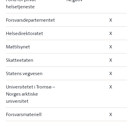
helsetjeneste
Forsvarsdepartementet
X
Helsedirektoratet
X
Mattilsynet
X
Skatteetaten
X
Statens vegvesen
X
Universitetet i Tromsø –
X
Norges arktiske
universitet
Forsvarsmateriell
X