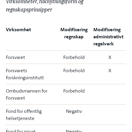
Virksomheter, tilknytningsform og
regnskapsprinsipper
Virksomhet
Modifisering
Modifisering
regnskap
administrativt
regelverk
Forsvaret
Forbehold
X
Forsvarets
Forbehold
X
forskningsinstitutt
Ombudsmannen for
Forbehold
Forsvaret
Fond for offentlig
Negativ
helsetjeneste
Fond for privat
Negativ