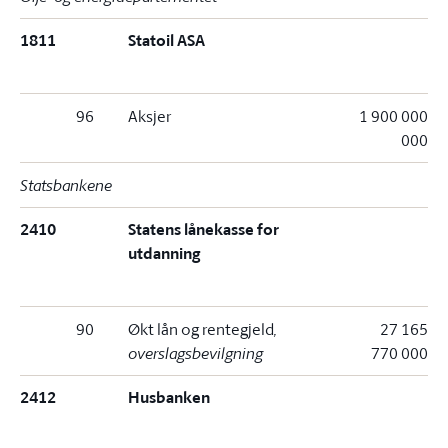
1811
Statoil ASA
96
Aksjer
1 900 000
000
Statsbankene
2410
Statens lånekasse for
utdanning
90
Økt lån og rentegjeld
,
27 165
overslagsbevilgning
770 000
2412
Husbanken