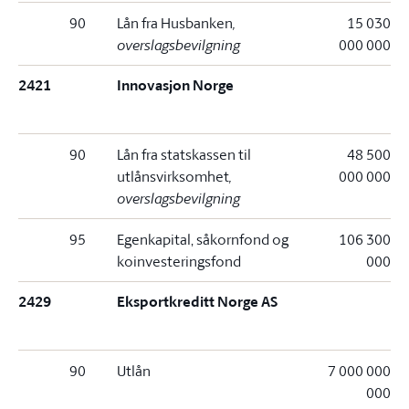
90
Lån fra Husbanken
,
15 030
overslagsbevilgning
000 000
2421
Innovasjon Norge
90
Lån fra statskassen til
48 500
utlånsvirksomhet
,
000 000
overslagsbevilgning
95
Egenkapital, såkornfond og
106 300
koinvesteringsfond
000
2429
Eksportkreditt Norge AS
90
Utlån
7 000 000
000