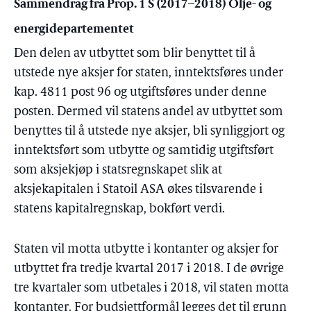
Sammendrag fra Prop. 1 S (2017–2018) Olje- og
energidepartementet
Den delen av utbyttet som blir benyttet til å
utstede nye aksjer for staten, inntektsføres under
kap. 4811 post 96 og utgiftsføres under denne
posten. Dermed vil statens andel av utbyttet som
benyttes til å utstede nye aksjer, bli synliggjort og
inntektsført som utbytte og samtidig utgiftsført
som aksjekjøp i statsregnskapet slik at
aksjekapitalen i Statoil ASA økes tilsvarende i
statens kapitalregnskap, bokført verdi.
Staten vil motta utbytte i kontanter og aksjer for
utbyttet fra tredje kvartal 2017 i 2018. I de øvrige
tre kvartaler som utbetales i 2018, vil staten motta
kontanter. For budsjettformål legges det til grunn