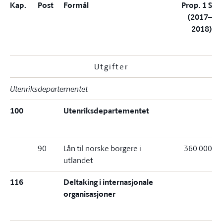
Kap.
Post
Formål
Prop. 1 S
(2017–
2018)
Utgifter
Utenriksdepartementet
100
Utenriksdepartementet
90
Lån til norske borgere i
360 000
utlandet
116
Deltaking i internasjonale
organisasjoner