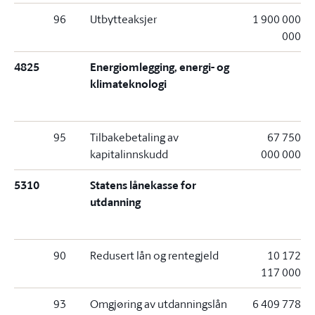
96
Utbytteaksjer
1 900 000
000
4825
Energiomlegging, energi- og
klimateknologi
95
Tilbakebetaling av
67 750
kapitalinnskudd
000 000
5310
Statens lånekasse for
utdanning
90
Redusert lån og rentegjeld
10 172
117 000
93
Omgjøring av utdanningslån
6 409 778