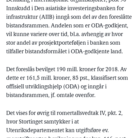
Deltaking i internasjonale organisasjoner, post 90
Innskudd i Den asiatiske investeringsbanken for
infrastruktur (AIIB) inngå som del av den foreslåtte
bistandsrammen. Andelen som er ODA-godkjent,
vil kunne variere over tid, bl.a. avhengig av hvor
stor andel av prosjektporteføljen i banken som
tilfaller bistandsformålet i ODA-godkjente land.
Det foreslås bevilget 190 mill. kroner for 2018. Av
dette er 161,5 mill. kroner, 85 pst., klassifisert som
offisiell utviklingshjelp (ODA) og inngår i
bistandsrammen, jf. omtale ovenfor.
Det vises for øvrig til romertallsvedtak IV, pkt. 2,
hvor Stortinget samtykker i at
Utenriksdepartementet kan utgiftsføre ev.