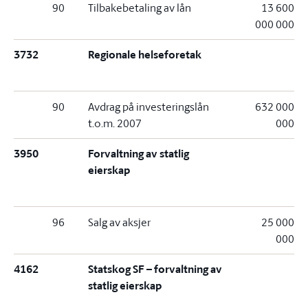
90
Tilbakebetaling av lån
13 600
000 000
3732
Regionale helseforetak
90
Avdrag på investeringslån
632 000
t.o.m. 2007
000
3950
Forvaltning av statlig
eierskap
96
Salg av aksjer
25 000
000
4162
Statskog SF – forvaltning av
statlig eierskap