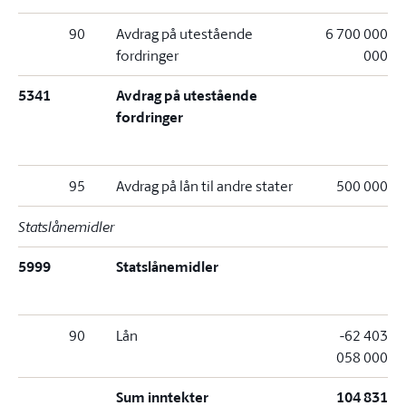
90
Avdrag på utestående
6 700 000
fordringer
000
5341
Avdrag på utestående
fordringer
95
Avdrag på lån til andre stater
500 000
Statslånemidler
5999
Statslånemidler
90
Lån
-62 403
058 000
Sum inntekter
104 831