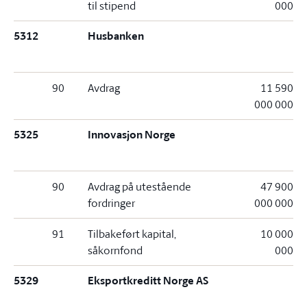
til stipend
000
5312
Husbanken
90
Avdrag
11 590
000 000
5325
Innovasjon Norge
90
Avdrag på utestående
47 900
fordringer
000 000
91
Tilbakeført kapital,
10 000
såkornfond
000
5329
Eksportkreditt Norge AS