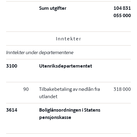
Sum utgifter
104 831
055 000
Inntekter
Inntekter under departementene
3100
Utenriksdepartementet
90
Tilbakebetaling av nødlån fra
318 000
utlandet
3614
Boliglånsordningen i Statens
pensjonskasse