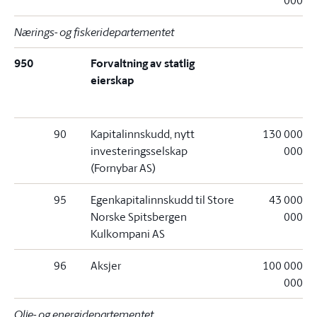
000
Nærings- og fiskeridepartementet
950
Forvaltning av statlig
eierskap
90
Kapitalinnskudd, nytt
130 000
investeringsselskap
000
(Fornybar AS)
95
Egenkapitalinnskudd til Store
43 000
Norske Spitsbergen
000
Kulkompani AS
96
Aksjer
100 000
000
Olje- og energidepartementet