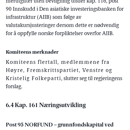
merutgifter uten bevilgning under kap. 116, post
90 Innskudd i Den asiatiske investeringsbanken for
infrastruktur (AIIB) som følge av
valutakursjusteringer dersom dette er nødvendig
for å oppfylle norske forpliktelser overfor AIIB.
Komiteens merknader
Komiteens flertall, medlemmene fra
Høyre, Fremskrittspartiet, Venstre og
Kristelig Folkeparti
, slutter seg til regjeringens
forslag.
6.4 Kap. 161 Næringsutvikling
Post 95 NORFUND – grunnfondskapital ved