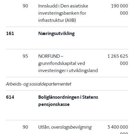
90
Innskudd i Den asiatiske
190 000
investeringsbanken for
000
infrastruktur (AIIB)
161
Næringsutvikling
95
NORFUND –
1 265 625
grunnfondskapital ved
000
investeringer i utviklingsland
Arbeids- og sosialdepartementet
614
Boliglånsordningen i Statens
pensjonskasse
90
Utlån
, overslagsbevilgning
3 400 000