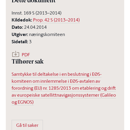
Dette dokument
Innst. 169 S (2013–2014)
Kildedok
:
Prop. 42 S (2013–2014)
Dato
:
24.04.2014
Utgiver
:
næringskomiteen
Sidetall
:
3
PDF
Tilhører sak
Samtykke til deltakelse i en beslutning i EØS-
komiteen om innlemmelse i EØS-avtalen av
forordning (EU) nr. 1285/2013 om etablering og drift
av europeiske satellittnavigasjonssystemer (Galileo
og EGNOS)
Gå til saker