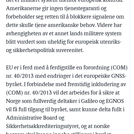
det et militært system utenfor europeisk kontroll.
Amerikanerne gir ingen tjenestegaranti og
forbeholder seg retten til å blokkere signalene om
dette skulle tjene amerikanske behov. Videre har
avhengigheten av et annet lands militære system
blitt vurdert som uheldig for europeisk utenriks-
og sikkerhetspolitisk suverenitet.
EU er i ferd med å ferdigstille en forordning (COM)
nr. 40/2013 med endringer i det europeiske GNSS-
byrået. I forbindelse med fremtidig inkludering av
(COM) nr. 40/2013 vil det arbeides for å sikre at
Norge som fullverdig deltaker i Galileo og EGNOS
vil få full tilgang til byrået, samt kunne delta fullt i
Administrative Board og
Sikkerhetsakkrediteringsstyret, og at norske