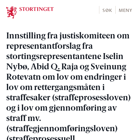
Stortinget.no
SØK
MENY
Innstilling fra justiskomiteen om
representantforslag fra
stortingsrepresentantene Iselin
Nybø, Abid Q. Raja og Sveinung
Rotevatn om lov om endringer i
lov om rettergangsmåten i
straffesaker (straffeprosessloven)
og i lov om gjennomføring av
straff mv.
(straffegjennomføringsloven)
(straffeprosessuell