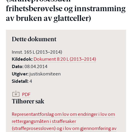
frihetsberøvelse og innstramming
av bruken av glattceller)
Dette dokument
Innst. 165 L (2013–2014)
Kildedok
:
Dokument 8:20 L (2013–2014)
Dato
:
08.04.2014
Utgiver
:
justiskomiteen
Sidetall
:
4
PDF
Tilhører sak
Representantforslag om lov om endringer i lov om
rettergangsmåten i straffesaker
(straffeprosessloven) og i lov om gjennomføring av