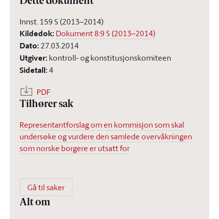
Dette dokument
Innst. 159 S (2013–2014)
Kildedok
:
Dokument 8:9 S (2013–2014)
Dato
:
27.03.2014
Utgiver
:
kontroll- og konstitusjonskomiteen
Sidetall
:
4
PDF
Tilhører sak
Representantforslag om en kommisjon som skal
undersøke og vurdere den samlede overvåkningen
som norske borgere er utsatt for
Gå til saker
Alt om