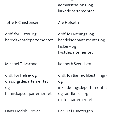
administrasjons- og
kirkedepartementet
Jette F. Christensen
Are Helseth
E
ordf. for Justis- og
ordf. for Nærings- og
o
beredskapsdepartementet
handelsdepartementet og
Fiskeri- og
kystdepartementet
Michael Tetzschner
Kenneth Svendsen
ordf. for Helse- og
ordf. for Barne-, likestillings-
o
omsorgsdepartementet
og
og
inkluderingsdepartementet
Kunnskapsdepartementet
og Landbruks- og
matdepartementet
Hans Fredrik Grøvan
Per Olaf Lundteigen
A