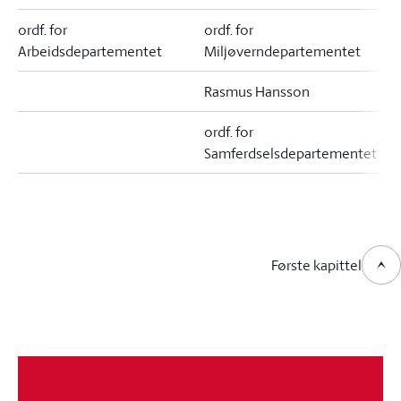
ordf. for
ordf. for
o
Arbeidsdepartementet
Miljøverndepartementet
Rasmus Hansson
ordf. for
Samferdselsdepartementet
Første kapittel