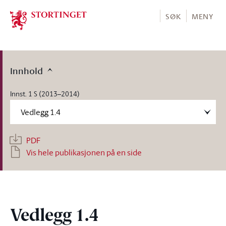
Stortinget.no
SØK
MENY
Innhold
Innst. 1 S (2013–2014)
PDF
Vis hele publikasjonen på en side
Vedlegg 1.4