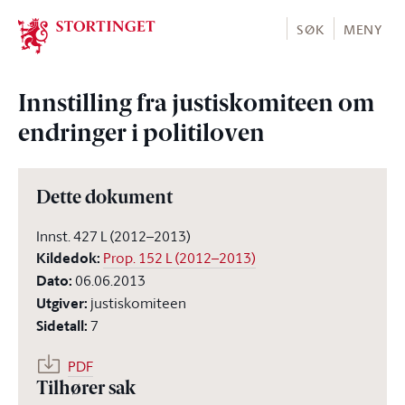
Stortinget.no
SØK
MENY
Innstilling fra justiskomiteen om
endringer i politiloven
Dette dokument
Innst. 427 L (2012–2013)
Kildedok
:
Prop. 152 L (2012–2013)
Dato
:
06.06.2013
Utgiver
:
justiskomiteen
Sidetall
:
7
PDF
Tilhører sak