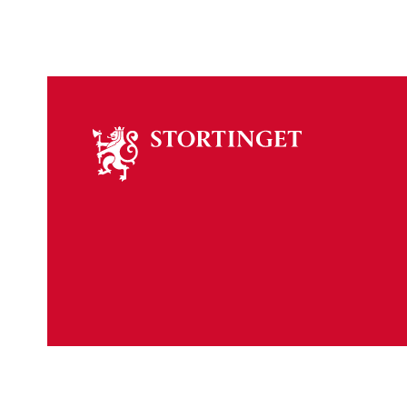
Om
stortinget