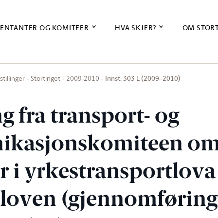
ENTANTER OG KOMITEER
HVA SKJER?
OM STOR
Innst. 303 L (2009–2010)
stillinger
Stortinget
2009-2010
ng fra transport- og
kasjonskomiteen o
r i yrkestransportlova
loven (gjennomføring