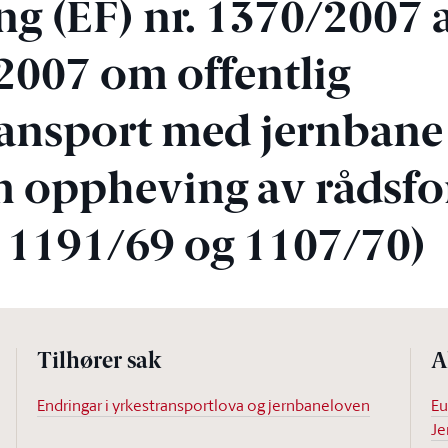
ng (EF) nr. 1370/2007 
2007 om offentlig
ansport med jernbane
m oppheving av rådsf
. 1191/69 og 1107/70)
Tilhører sak
A
Endringar i yrkestransportlova og jernbaneloven
Eu
Je