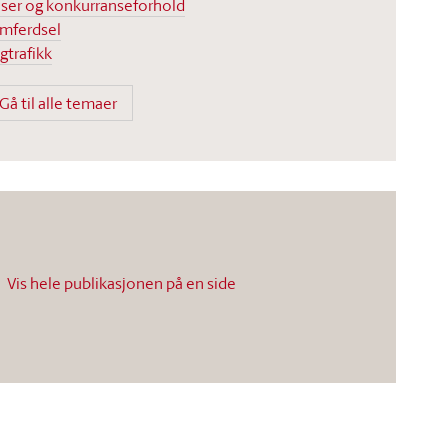
iser og konkurranseforhold
mferdsel
gtrafikk
Gå til alle temaer
Vis hele publikasjonen på en side