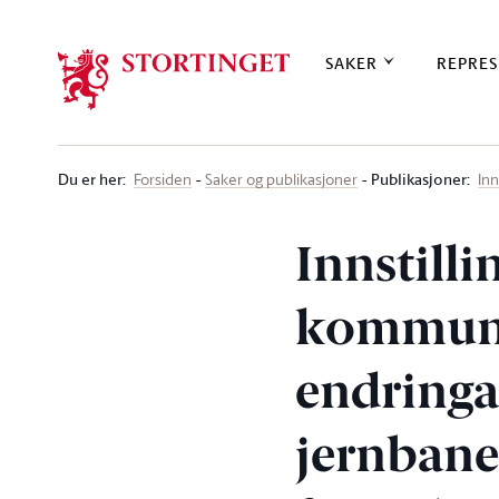
Stortinget.no
SAKER
REPRES
Du er her
:
Publikasjoner:
Forsiden
Saker og publikasjoner
Inn
Innstilli
kommuni
endringa
jernbane