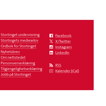
Stortinget undervisning
Facebook
Stortingets mediearkiv
X/Twitter
Ordbok for Stortinget
Instagram
Nyhetsbrev
LinkedIn
Om nettstedet
Personvernerklæring
RSS
Tilgjengelighetserklæring
Kalender (iCal)
Jobb på Stortinget