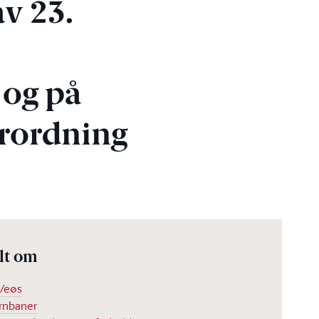
av 23.
 og på
orordning
lt om
/eøs
rnbaner