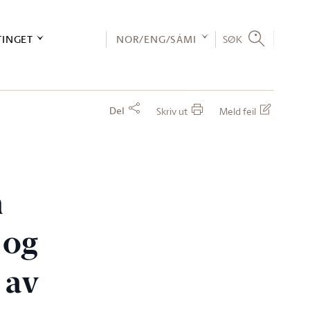
TINGET
NOR/ENG/SÁMI
SØK
Del
Skriv ut
Meld feil
m
 og
 av