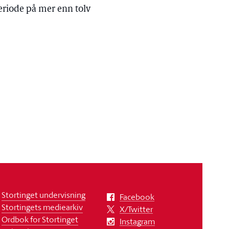
riode på mer enn tolv
Stortinget undervisning
Facebook
Stortingets mediearkiv
X/Twitter
Ordbok for Stortinget
Instagram