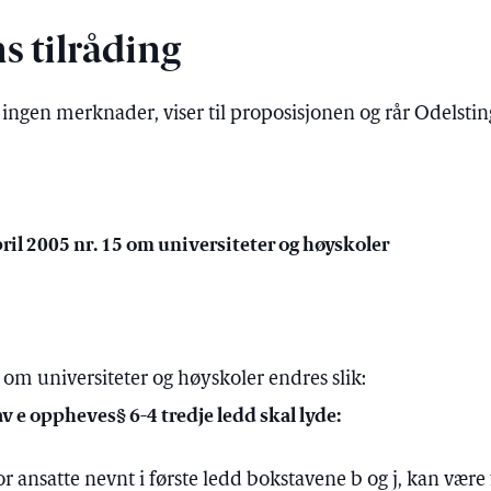
s tilråding
ingen merknader, viser til proposisjonen og rår Odelstinget
pril 2005 nr. 15 om universiteter og høyskoler
5 om universiteter og høyskoler endres slik:
av e oppheves§ 6-4 tredje ledd skal lyde:
r ansatte nevnt i første ledd bokstavene
b
og j, kan være f