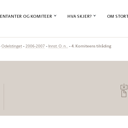
ENTANTER OG KOMITEER
HVA SKJER?
OM STOR
4. Komiteens tilråding
Odelstinget
2006-2007
Innst. O. n…