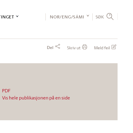
TINGET
NOR/ENG/SÁMI
SØK
Del
Skriv ut
Meld feil
PDF
Vis hele publikasjonen på en side