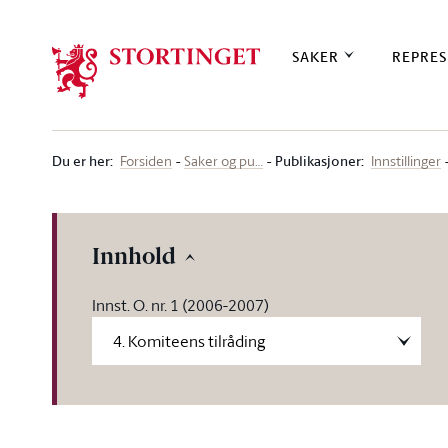
Stortinget.no
SAKER
REPRES
Du er her
:
Publikasjoner:
Forsiden
Saker og pu…
Innstillinger
Innhold
Innst. O. nr. 1 (2006-2007)