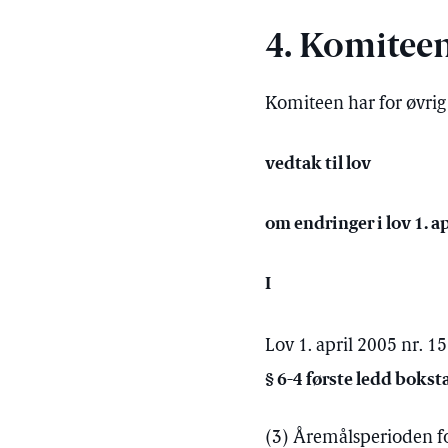
4. Komiteen
Komiteen har for øvrig 
vedtak til lov
om endringer i lov 1. a
I
Lov 1. april 2005 nr. 1
§ 6-4 første ledd bokst
(3) Åremålsperioden fo