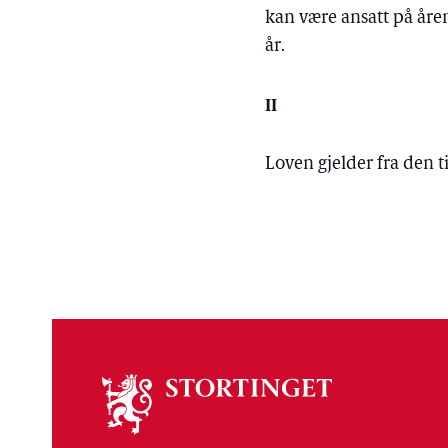
kan være ansatt på år
år.
II
Loven gjelder fra den
Om
stortinget