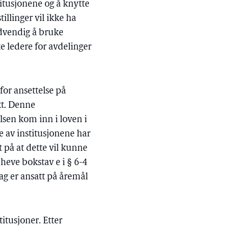
titusjonene og å knytte
tillinger vil ikke ha
ødvendig å bruke
tte ledere for avdelinger
or ansettelse på
kt. Denne
lsen kom inn i loven i
e av institusjonene har
 på at dette vil kunne
pheve bokstav e i § 6-4
ag er ansatt på åremål
itusjoner. Etter