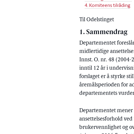
4. Komiteens tilråding
Til Odelstinget
1. Sammendrag
Departementet foreslå
midlertidige ansettelse
Innst. O. nr. 48 (2004
inntil 12 år i undervis
forslaget er å styrke s
åremålsperioden for ad
departementets vurder
Departementet mener d
ansettelsesforhold ved 
brukervennlighet og ov