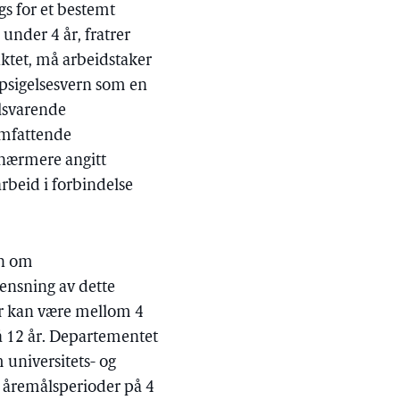
s for et bestemt
 under 4 år, fratrer
nktet, må arbeidstaker
ppsigelsesvern som en
ilsvarende
omfattende
 nærmere angitt
rbeid i forbindelse
en om
ensning av dette
ør kan være mellom 4
å 12 år. Departementet
m universitets- og
ar åremålsperioder på 4