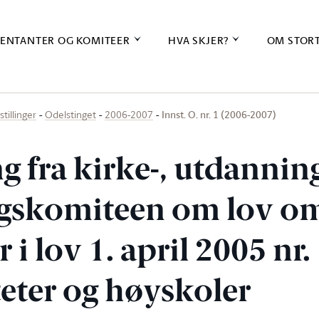
ENTANTER OG KOMITEER
HVA SKJER?
OM STOR
Innst. O. nr. 1 (2006-2007)
stillinger
Odelstinget
2006-2007
ng fra kirke-, utdannin
ngskomiteen om lov o
 i lov 1. april 2005 nr
teter og høyskoler