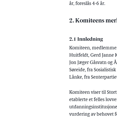
år, foreslås 4-6 år.
2. Komiteens me
2.1 Innledning
Komiteen, medlemmene 
Huitfeldt, Gerd Janne 
Jon Jæger Gåsvatn og 
Søreide, fra Sosialistis
Lånke, fra Senterpartie
Komiteen viser til Sto
etablerte et felles lov
utdanningsinstitusjone
vurdering av behovet f