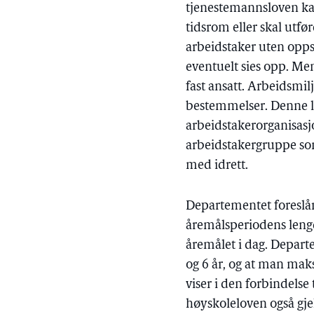
tjenestemannsloven kan
tidsrom eller skal utfø
arbeidstaker uten oppsi
eventuelt sies opp. Men
fast ansatt. Arbeidsmil
bestemmelser. Denne lo
arbeidstakerorganisasj
arbeidstakergruppe som
med idrett.
Departementet foreslår
åremålsperiodens lengd
åremålet i dag. Depart
og 6 år, og at man ma
viser i den forbindelse 
høyskoleloven også gjel