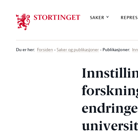
Stortinget.no
SAKER
REPRES
Du er her
:
Publikasjoner:
Forsiden
Saker og publikasjoner
Inn
Innstilli
forskni
endringer
universi