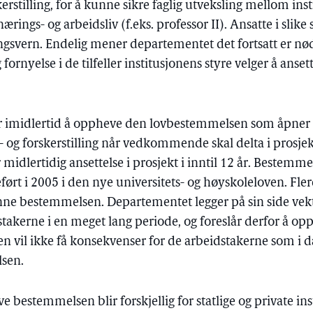
erstilling, for å kunne sikre faglig utveksling mellom ins
rings- og arbeidsliv (f.eks. professor II). Ansatte i slike s
ngsvern. Endelig mener departementet det fortsatt er n
g fornyelse i de tilfeller institusjonens styre velger å anse
r imidlertid å oppheve den lovbestemmelsen som åpner f
- og forskerstilling når vedkommende skal delta i prosje
dlertidig ansettelse i prosjekt i inntil 12 år. Bestemme
ført i 2005 i den nye universitets- og høyskoleloven. Fler
nne bestemmelsen. Departementet legger på sin side vekt
stakerne i en meget lang periode, og foreslår derfor å op
en vil ikke få konsekvenser for de arbeidstakerne som i d
sen.
 bestemmelsen blir forskjellig for statlige og private inst