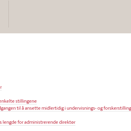
r
nkelte stillingene
gangen til å ansette midlertidig i undervisnings- og forsker­stil
 lengde for administrerende direktør