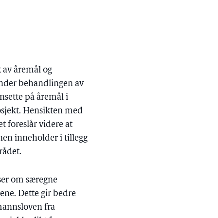
 av åremål og
k under behandlingen av
nsette på åremål i
rosjekt. Hensikten med
t foreslår videre at
en inneholder i tillegg
rådet.
lser om særegne
nene. Dette gir bedre
emannsloven fra