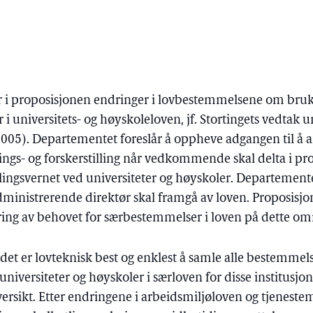
r i proposisjonen endringer i lovbestemmelsene om bruk
r i universitets- og høyskoleloven, jf. Stortingets vedta
-2005). Departementet foreslår å oppheve adgangen til å a
nings- og forskerstilling når vedkommende skal delta i p
tillingsvernet ved universiteter og høyskoler. Departemente
ministrerende direktør skal framgå av loven. Proposisjon
ing av behovet for særbestemmelser i loven på dette om
et er lovteknisk best og enklest å samle alle bestemme
universiteter og høyskoler i særloven for disse institusjo
ersikt. Etter endringene i arbeidsmiljøloven og tjenest