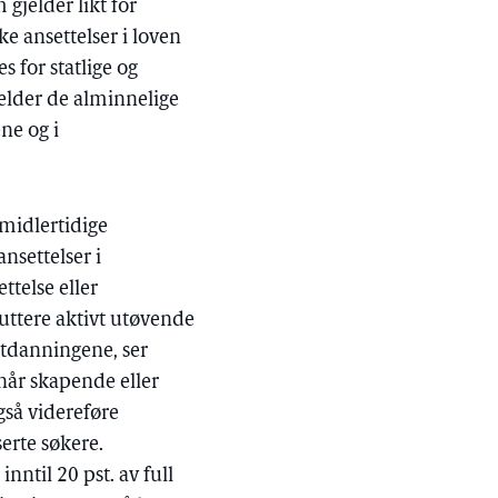
 gjelder likt for
ke ansettelser i loven
s for statlige og
jelder de alminnelige
ne og i
midlertidige
nsettelser i
ttelse eller
uttere aktivt utøvende
utdanningene, ser
når skapende eller
gså videreføre
erte søkere.
nntil 20 pst. av full