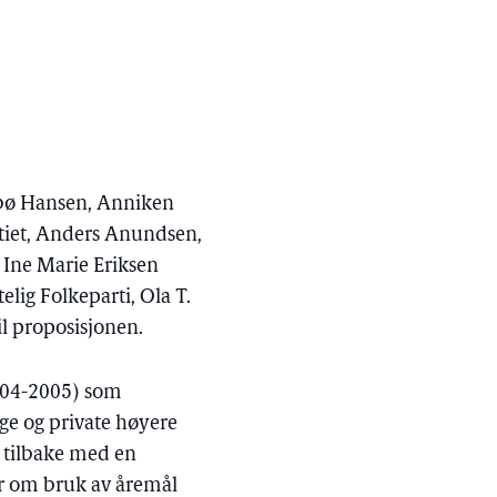
nbø Hansen, Anniken
rtiet, Anders Anundsen,
 Ine Marie Eriksen
elig Folkeparti, Ola T.
il proposisjonen.
2004-2005) som
ige og private høyere
e tilbake med en
er om bruk av åremål