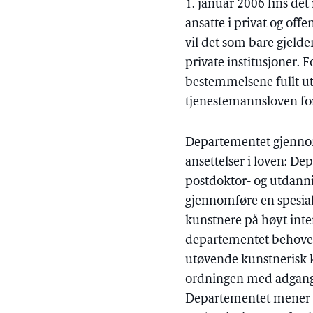
1. januar 2006 fins det
ansatte i privat og offe
vil det som bare gjelder
private institusjoner. 
bestemmelsene fullt ut.
tjenestemannsloven for 
Departementet gjennom
ansettelser i loven: De
postdoktor- og utdanning
gjennomføre en spesial
kunstnere på høyt inter
departementet behovet 
utøvende kunstnerisk k
ordningen med adgang ti
Departementet mener det 