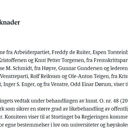
rknader
fra Arbeiderpartiet, Freddy de Ruiter, Espen Torstei
Kristoffersen og Knut Petter Torgersen, fra Fremskrittspa
Åse M. Schmidt, fra Høyre, Gunnar Gundersen og lederen
k Venstreparti, Rolf Reikvam og Ole-Anton Teigen, fra Krist
t, Inger S. Enger, og fra Venstre, Odd Einar Dørum, viser t
rtingets vedtak under behandlingen av Innst. O. nr. 48 (
verk som sikrer en større grad av likebehandling av offentl
r. Komiteen viser til at Stortinget ba Regjeringen komm
or egne bestemmelser i lov om universiteter og høyskol