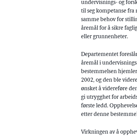
undervisnings- og forsk
til seg kompetanse fra næ
samme behov for stilli
åremål for å sikre fagli
eller grunnenheter.
Departementet foreslå
åremål i undervisnings
bestemmelsen hjemler mi
2002, og den ble videre
ønsket å videreføre de
gi utrygghet for arbeid
første ledd. Opphevels
etter denne bestemmel
Virkningen av å oppheve