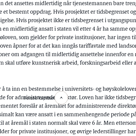
 det ansettes midlertidig når tjenestemannen bare treng
re et bestemt oppdrag. Hvis prosjektet er tidsbegrenset og
gelse. Hvis prosjektet ikke er tidsbegrenset i utgangspu
 en midlertidig ansatt i staten vil etter 4 år ha samme o
jøloven, som gjelder for private institusjoner, har ingen t
ven åpner for at det kan inngås tariffavtale med lands
oner om adgangen til midlertidig ansettelse innenfor en
 skal utføre kunstnerisk arbeid, forskningsarbeid eller a
 å ta inn en bestemmelse i universitets- og høyskolelov
Første kapittel
e for administrerende direktør. Loven har ikke tidsbegr
ementet foreslår at åremålet for administrerende direkt
ksimalt kan være ansatt i en sammenhengende periode p
til at åremål i staten normalt skal være 6 år. Men etterso
der for private institusjoner, og øvrige lederstillinger h