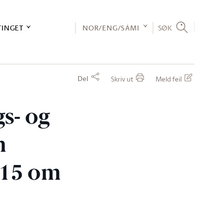
TINGET
NOR/ENG/SÁMI
SØK
Del
Skriv ut
Meld feil
gs- og
m
. 15 om