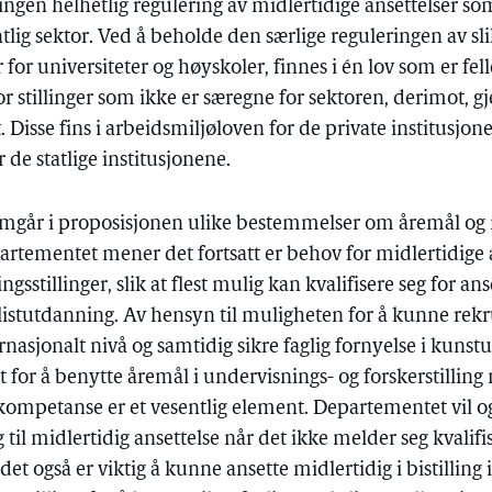
 ingen helhetlig regulering av midlertidige ansettelser som
ntlig sektor. Ved å beholde den særlige reguleringen av sli
 for universiteter og høyskoler, finnes i én lov som er felle
For stillinger som ikke er særegne for sektoren, derimot, g
 Disse fins i arbeidsmiljøloven for de private institusjone
de statlige institusjonene.
går i proposisjonen ulike bestemmelser om åremål og 
partementet mener det fortsatt er behov for midlertidige a
sstillinger, slik at flest mulig kan kvalifisere seg for anse
istutdanning. Av hensyn til muligheten for å kunne rekr
nasjonalt nivå og samtidig sikre faglig fornyelse i kunst
for å benytte åremål i undervisnings- og forskerstilling 
ompetanse er et vesentlig element. Departementet vil o
l midlertidig ansettelse når det ikke melder seg kvalifis
også er viktig å kunne ansette midlertidig i bistilling i i