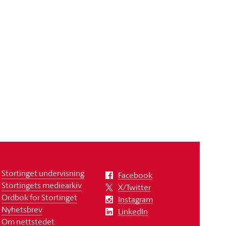
Stortinget undervisning
Facebook
Stortingets mediearkiv
X/Twitter
Ordbok for Stortinget
Instagram
Nyhetsbrev
LinkedIn
Om nettstedet