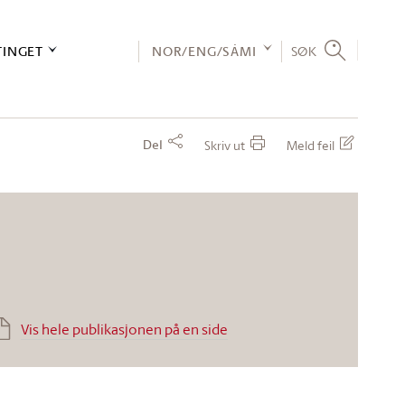
TINGET
NOR/ENG/SÁMI
SØK
Del
Skriv ut
Meld feil
Vis hele publikasjonen på en side