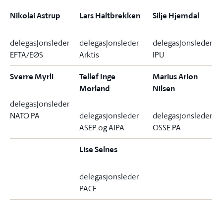
Nikolai Astrup
Lars Haltbrekken
Silje Hjemdal
delegasjonsleder
delegasjonsleder
delegasjonsleder
EFTA/EØS
Arktis
IPU
Sverre Myrli
Tellef Inge
Marius Arion
Mørland
Nilsen
delegasjonsleder
NATO PA
delegasjonsleder
delegasjonsleder
ASEP og AIPA
OSSE PA
Lise Selnes
delegasjonsleder
PACE