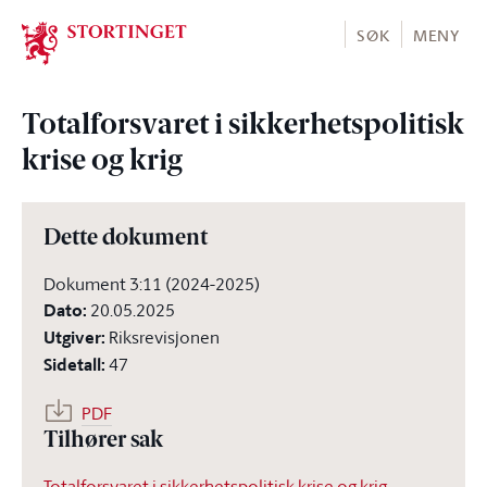
Stortinget.no
SØK
MENY
Totalforsvaret i sikkerhetspolitisk
krise og krig
Dette dokument
Dokument 3:11 (2024-2025)
Dato
:
20.05.2025
Utgiver
:
Riksrevisjonen
Sidetall
:
47
PDF
Tilhører sak
Totalforsvaret i sikkerhetspolitisk krise og krig