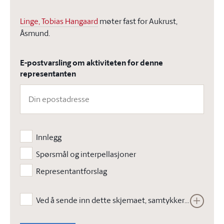
Linge, Tobias Hangaard
møter fast for
Aukrust,
Åsmund.
E-postvarsling om aktiviteten for denne
representanten
Innlegg
Spørsmål og interpellasjoner
Representantforslag
Ved å sende inn dette skjemaet, samtykker jeg i at Stortinget kan lagre opplysningene jeg har gitt i skjemaet. Opplysningene vil ikke bli brukt til annet enn å kunne gjennomføre den bestilte tjenesten. Les vår