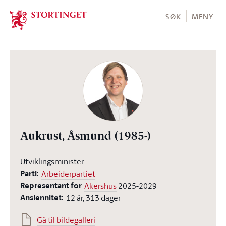
Stortinget.no
SØK
MENY
Aukrust, Åsmund
(1985-)
Utviklingsminister
Parti:
Arbeiderpartiet
Representant for
Akershus
2025-2029
Ansiennitet:
12 år, 313 dager
Gå til bildegalleri