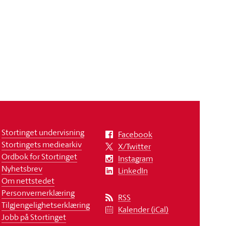
Stortinget undervisning
Facebook
Stortingets mediearkiv
X/Twitter
Ordbok for Stortinget
Instagram
Nyhetsbrev
LinkedIn
Om nettstedet
Personvernerklæring
RSS
Tilgjengelighetserklæring
Kalender (iCal)
Jobb på Stortinget