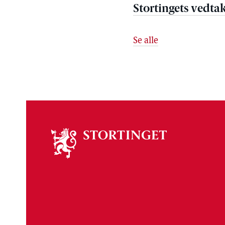
Stortingets vedta
Se alle
Om
stortinget