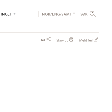
TINGET
NOR/ENG/SÁMI
SØK
Del
Skriv ut
Meld feil