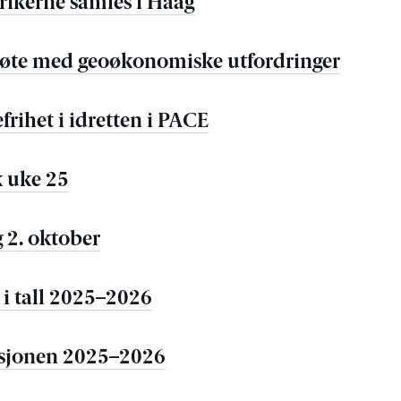
ikerne samles i Haag
 møte med geoøkonomiske utfordringer
efrihet i idretten i PACE
k uke 25
 2. oktober
 i tall 2025–2026
sesjonen 2025–2026