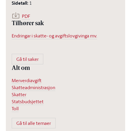
Sidetall
:
1
PDF
Tilhører sak
Endringar i skatte- og avgiftslovgivinga mv.
Gå til saker
Alt om
Merverdiavgift
Skatteadministrasjon
Skatter
Statsbudsjettet
Toll
Gå til alle temaer