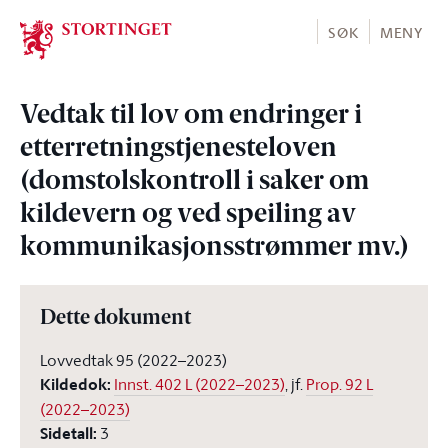
Stortinget.no
SØK
MENY
Vedtak til lov om endringer i
etterretningstjenesteloven
(domstolskontroll i saker om
kildevern og ved speiling av
kommunikasjonsstrømmer mv.)
Dette dokument
Lovvedtak 95 (2022–2023)
Kildedok
:
Innst. 402 L (2022–2023)
, jf.
Prop. 92 L
(2022–2023)
Sidetall
:
3