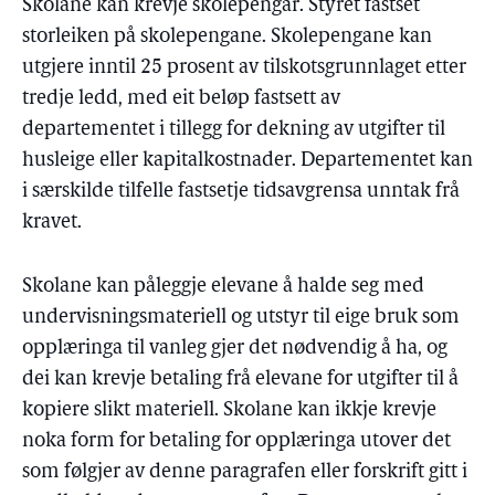
Skolane kan krevje skolepengar. Styret fastset
storleiken på skolepengane. Skolepengane kan
utgjere inntil 25 prosent av tilskotsgrunnlaget etter
tredje ledd, med eit beløp fastsett av
departementet i tillegg for dekning av utgifter til
husleige eller kapitalkostnader. Departementet kan
i særskilde tilfelle fastsetje tidsavgrensa unntak frå
kravet.
Skolane kan påleggje elevane å halde seg med
undervisningsmateriell og utstyr til eige bruk som
opplæringa til vanleg gjer det nødvendig å ha, og
dei kan krevje betaling frå elevane for utgifter til å
kopiere slikt materiell. Skolane kan ikkje krevje
noka form for betaling for opplæringa utover det
som følgjer av denne paragrafen eller forskrift gitt i