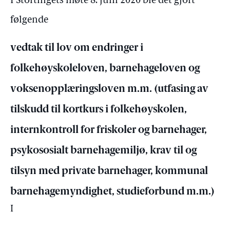
I Stortingets møte 8. juni 2020 ble det gjort
følgende
vedtak til lov om endringer i
folkehøyskoleloven, barnehageloven og
voksenopplæringsloven m.m. (utfasing av
tilskudd til kortkurs i folkehøyskolen,
internkontroll for friskoler og barnehager,
psykososialt barnehagemiljø, krav til og
tilsyn med private barnehager, kommunal
barnehagemyndighet, studieforbund m.m.)
I