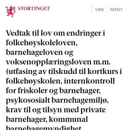
Stortinget.no
SØK
MENY
Vedtak til lov om endringer i
folkehøyskoleloven,
barnehageloven og
voksenopplæringsloven m.m.
(utfasing av tilskudd til kortkurs i
folkehøyskolen, internkontroll
for friskoler og barnehager,
psykososialt barnehagemiljø,
krav til og tilsyn med private
barnehager, kommunal
barnehagemyndighet,