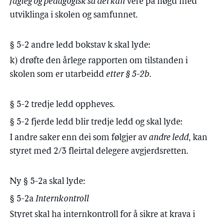
fagleg og pedagogisk så dei kan
vere på høgd med
utviklinga i skolen og samfunnet.
§ 5-2 andre ledd bokstav k skal lyde:
k) drøfte den årlege rapporten om tilstanden i
skolen som er utarbeidd
etter § 5-2b
.
§ 5-2 tredje ledd oppheves.
§ 5-2 fjerde ledd blir tredje ledd og skal lyde:
I andre saker enn dei som følgjer av
andre ledd
, kan
styret med 2/3 fleirtal delegere avgjerdsretten.
Ny § 5-2a skal lyde:
§ 5-2a
Internkontroll
Styret skal ha internkontroll for å sikre at krava i