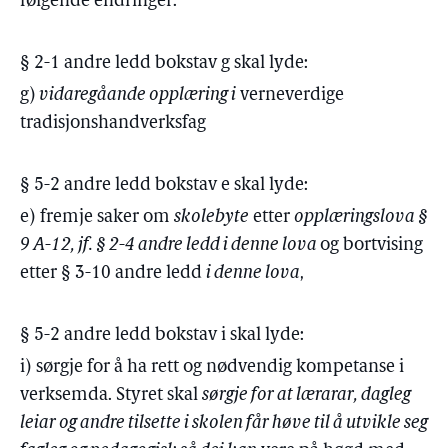
følgende endringer:
§ 2-1 andre ledd bokstav g skal lyde:
g)
vidaregåande opplæring i
verneverdige
tradisjonshandverksfag
§ 5-2 andre ledd bokstav e skal lyde:
e) fremje saker om
skolebyte
etter
opplæringslova §
9 A-12, jf. § 2-4 andre ledd i denne lova
og bortvising
etter § 3-10 andre ledd
i denne lova
,
§ 5-2 andre ledd bokstav i skal lyde:
i) sørgje for å ha rett og nødvendig kompetanse i
verksemda. Styret skal
sørgje for at lærarar, dagleg
leiar og andre tilsette i skolen får høve til å utvikle seg