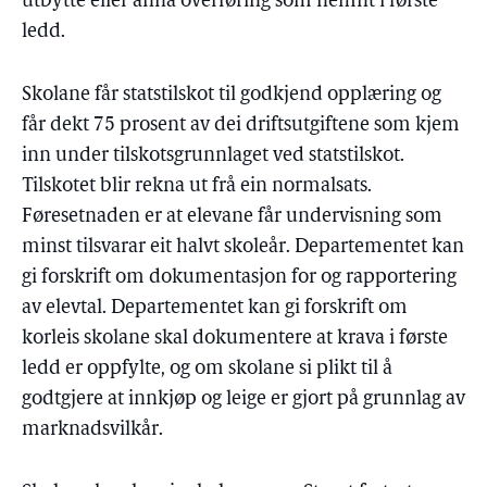
utbytte eller anna overføring som nemnt i første
ledd.
Skolane får statstilskot til godkjend opplæring og
får dekt 75 prosent av dei driftsutgiftene som kjem
inn under tilskotsgrunnlaget ved statstilskot.
Tilskotet blir rekna ut frå ein normalsats.
Føresetnaden er at elevane får undervisning som
minst tilsvarar eit halvt skoleår. Departementet kan
gi forskrift om dokumentasjon for og rapportering
av elevtal. Departementet kan gi forskrift om
korleis skolane skal dokumentere at krava i første
ledd er oppfylte, og om skolane si plikt til å
godtgjere at innkjøp og leige er gjort på grunnlag av
marknadsvilkår.