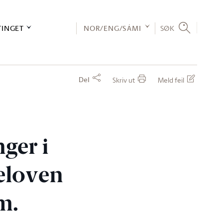
TINGET
NOR/ENG/SÁMI
SØK
Del
Skriv ut
Meld feil
ger i
eloven
m.