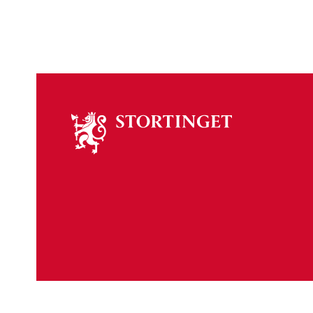
Om
stortinget