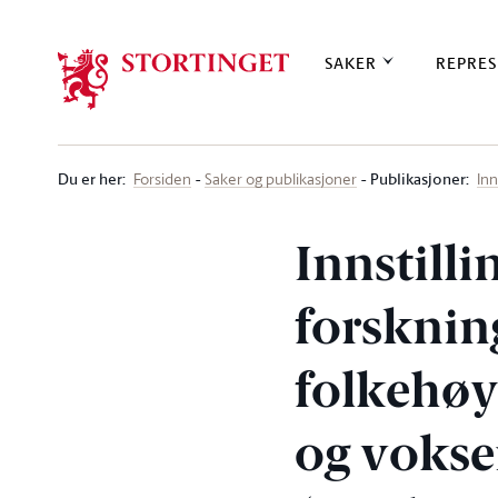
Stortinget.no
SAKER
REPRES
Du er her
:
Publikasjoner:
Forsiden
Saker og publikasjoner
Inn
Innstilli
forsknin
folkehøy
og voks