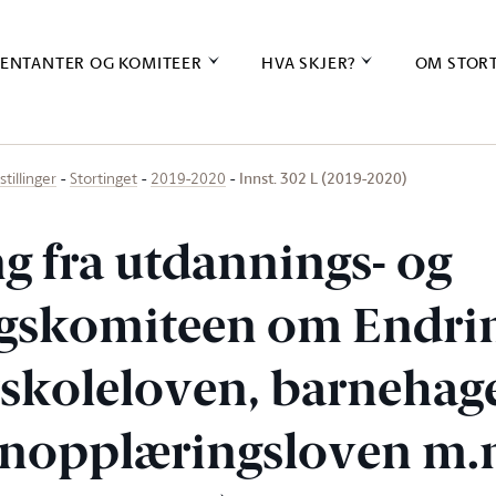
ENTANTER OG KOMITEER
HVA SKJER?
OM STOR
Innst. 302 L (2019-2020)
stillinger
Stortinget
2019-2020
ng fra utdannings- og
gskomiteen om Endrin
skoleloven, barnehag
enopplæringsloven m.