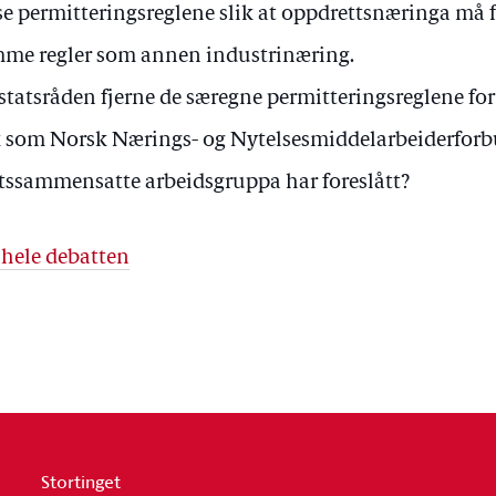
se permitteringsreglene slik at oppdrettsnæringa må f
me regler som annen industrinæring.
 statsråden fjerne de særegne permitteringsreglene fo
k som Norsk Nærings- og Nytelsesmiddelarbeiderfor
tssammensatte arbeidsgruppa har foreslått?
 hele debatten
Stortinget