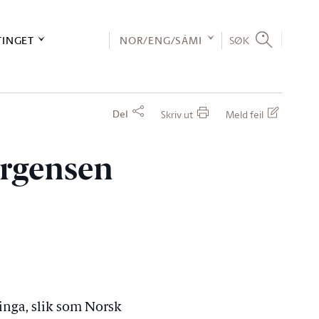
TINGET
NOR/ENG/SÁMI
SØK
Del
Skriv ut
Meld feil
ørgensen
inga, slik som Norsk