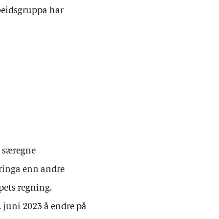
beidsgruppa har
d særegne
æringa enn andre
pets regning.
. juni 2023 å endre på