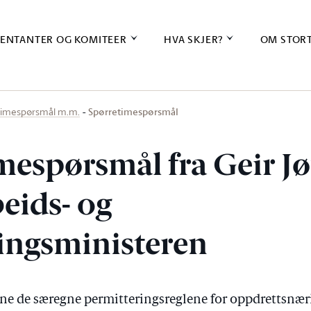
ENTANTER OG KOMITEER
HVA SKJER?
OM STOR
Spørretimespørsmål
timespørsmål m.m.
mespørsmål fra Geir J
beids- og
ingsministeren
rne de særegne permitteringsreglene for oppdrettsnær