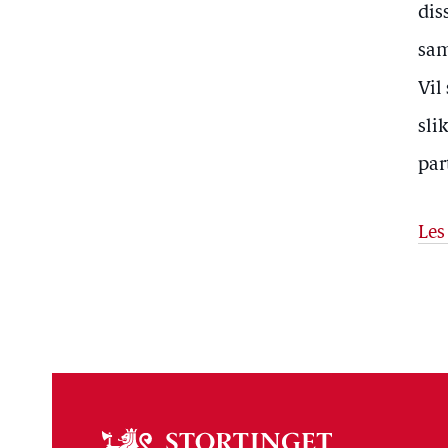
dis
sam
Vil
sli
par
Les
Om