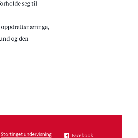
orholde seg til
r oppdrettsnæringa,
bund og den
Stortinget undervisning
Facebook