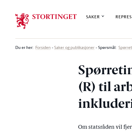
Stortinget.no
SAKER
REPRES
Du er her
:
Spørsmål:
Forsiden
Saker og publikasjoner
Spørre
Spørreti
(R) til ar
inkluder
Om statsråden vil fje