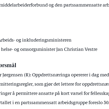
smiddelarbeiderforbund og den partssammensatte ar
Arbeids- og inkluderingsministeren
v helse- og omsorgsminister Jan Christian Vestre
ørsmål
r Jørgensen (R): Oppdrettsnæringa opererer i dag me
mitteringsregler, som gjør det lettere for oppdrettsn
inger å permittere ansatte på kort varsel for fellesska
rtallet i en partssammensatt arbeidsgruppe foreslo 30