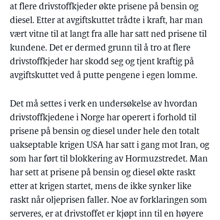
at flere drivstoffkjeder økte prisene på bensin og
diesel. Etter at avgiftskuttet trådte i kraft, har man
vært vitne til at langt fra alle har satt ned prisene til
kundene. Det er dermed grunn til å tro at flere
drivstoffkjeder har skodd seg og tjent kraftig på
avgiftskuttet ved å putte pengene i egen lomme.
Det må settes i verk en undersøkelse av hvordan
drivstoffkjedene i Norge har operert i forhold til
prisene på bensin og diesel under hele den totalt
uakseptable krigen USA har satt i gang mot Iran, og
som har ført til blokkering av Hormuzstredet. Man
har sett at prisene på bensin og diesel økte raskt
etter at krigen startet, mens de ikke synker like
raskt når oljeprisen faller. Noe av forklaringen som
serveres, er at drivstoffet er kjøpt inn til en høyere