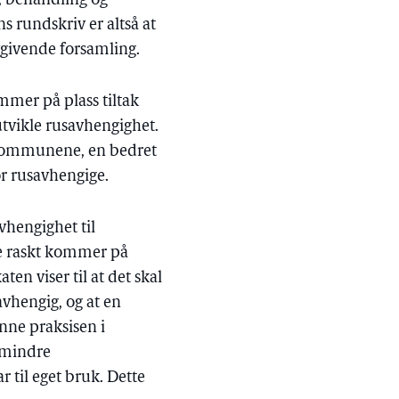
g, behandling og
 rundskriv er altså at
ovgivende forsamling.
ommer på plass tiltak
 utvikle rusavhengighet.
i kommunene, en bedret
for rusavhengige.
avhengighet til
ke raskt kommer på
en viser til at det skal
vhengig, og at en
enne praksisen i
 mindre
 til eget bruk. Dette