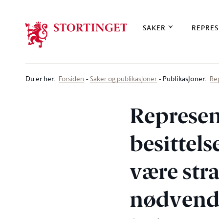
Stortinget.no
SAKER
REPRES
Du er her
:
Publikasjoner:
Forsiden
Saker og publikasjoner
Re
Represen
besittels
være stra
nødvendi