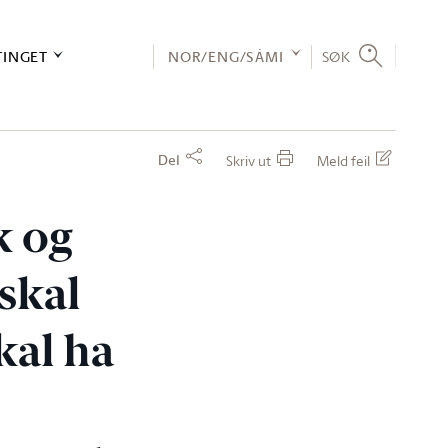
TINGET
NOR/ENG/SÁMI
SØK
Del
Skriv ut
Meld feil
k og
 skal
kal ha