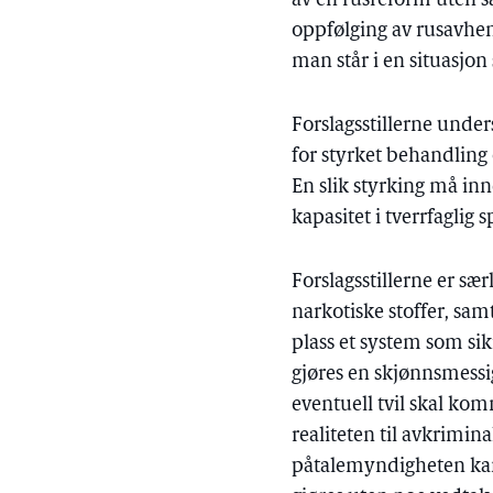
av en rusreform uten sa
oppfølging av rusavhen
man står i en situasjon
Forslagsstillerne under
for styrket behandling 
En slik styrking må i
kapasitet i tverrfaglig 
Forslagsstillerne er sær
narkotiske stoffer, sa
plass et system som sik
gjøres en skjønnsmessi
eventuell tvil skal kom
realiteten til avkrimi
påtalemyndigheten kan b