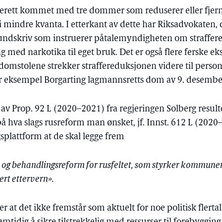
erett kommet med tre dommer som reduserer eller fjerne
 i mindre kvanta. I etterkant av dette har Riksadvokaten,
ndskriv som instruerer påtalemyndigheten om strafferet
 med narkotika til eget bruk. Det er også flere ferske ek
omstolene strekker straffereduksjonen videre til person
r eksempel Borgarting lagmannsretts dom av 9. desembe
av Prop. 92 L (2020–2021) fra regjeringen Solberg resulter
t på hva slags rusreform man ønsket, jf. Innst. 612 L (202
ngsplattform at de skal legge frem
- og behandlingsreform for rusfeltet, som styrker kommun
rert ettervern».
r at det ikke fremstår som aktuelt for noe politisk flertal