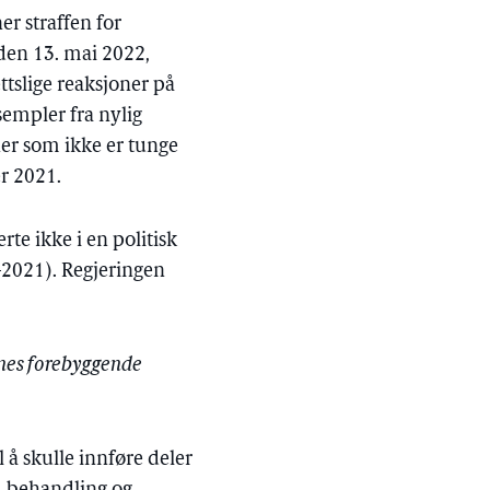
r straffen for
 den 13. mai 2022,
tslige reaksjoner på
sempler fra nylig
er som ikke er tunge
r 2021.
te ikke i en politisk
0–2021). Regjeringen
enes forebyggende
l å skulle innføre deler