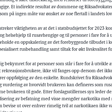
mtidig å sikre tilstrekkelig med ressurser til forebyggin
gige. Et indirekte resultat av dommene og Riksadvokatens
 som på ingen måte var ønsket av noe flertall i landets l
streker viktigheten av at det i statsbudsjettet for 2023 k
og helsehjelp til rusavhengige og til personer i fare for å
nneholde en oppskalering av det forebyggende tilbudet 
spesialisert rusbehandling samt tiltak for økt livskvalitet 
lig bekymret for at personer som står i fare for å utvikle 
mt rekreasjonsbrukere, ikke vil fanges opp dersom det ik
rer oppfølging av den enkelte. Rundskrivet fra Riksadvokat
g vurdering av hvorvidt brukeren kan defineres som rusa
me brukeren til gode. Etter forslagsstillernes syn leder d
nalisering av befatning med visse mengder narkotika med
evise ut over enhver rimelig tvil at narkotikaen ikke var