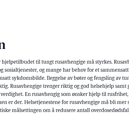
n
 hjelpetilbudet til tungt rusavhengige må styrkes. Rusavh
og sosialtjenester, og mange har behov for et sammensat
satt sykdomsbilde. Ileggelse av bøter og fengsling av tu
iktig. Rusavhengige trenger riktig og god helsehjelp samt 
 verdighet. En rusavhengig som ønsker hjelp til rusfrihet
onen er der. Helsetjenestene for rusavhengige må bli 
itiske målsettingen om å redusere antall overdosedødsfa