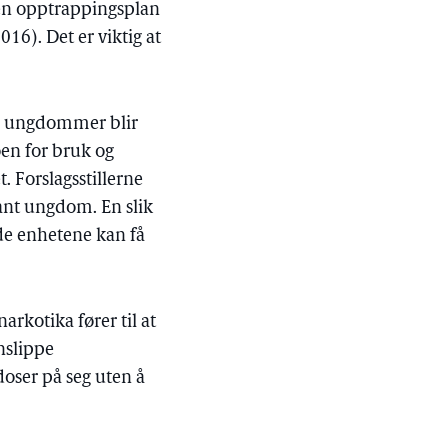
 en opptrappingsplan
16). Det er viktig at
re ungdommer blir
noen for bruk og
. Forslagsstillerne
lant ungdom. En slik
nde enhetene kan få
arkotika fører til at
nslippe
doser på seg uten å