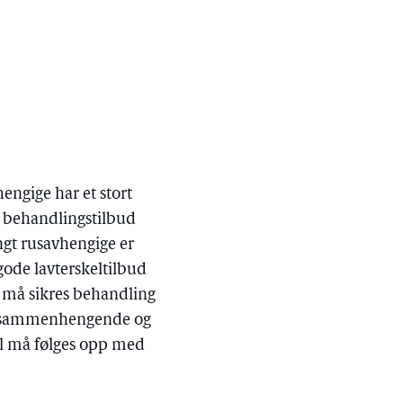
engige har et stort
t behandlingstilbud
ngt rusavhengige er
gode lavterskeltilbud
, må sikres behandling
mer sammenhengende og
ll må følges opp med