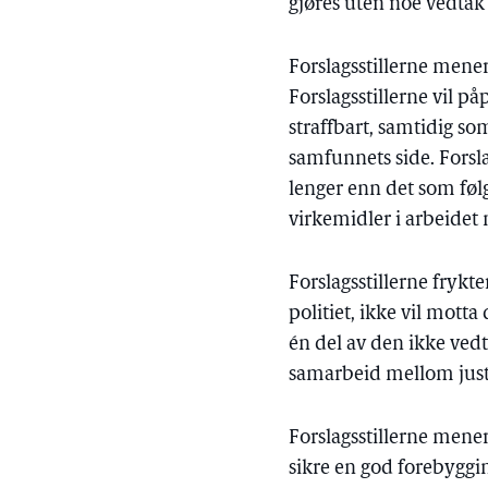
gjøres uten noe vedtak 
Forslagsstillerne mener
Forslagsstillerne vil på
straffbart, samtidig s
samfunnets side. Forsla
lenger enn det som følg
virkemidler i arbeidet
Forslagsstillerne frykt
politiet, ikke vil mot
én del av den ikke vedt
samarbeid mellom justi
Forslagsstillerne mener
sikre en god forebyggin