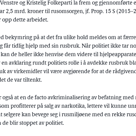
enstre og Kristelig Folkeparti la frem og gjennomførte
ar 2,5 mrd. kroner til rusomsorgen, jf. Prop. 15 S (2015–20
r opp dette arbeidet.
med bekymring på at det fra ulike hold meldes om at fær
g får tidlig hjelp med sin rusbruk. Når politiet ikke tar 
, kan de heller ikke henvise dem videre til hjelpeapparatet
en avklaring rundt politiets rolle i å avdekke rusbruk b
ruk av virkemidler vil være avgjørende for at de rådgive
et de var tiltenkt.
er også at en de facto avkriminalisering av befatning med n
som profitterer på salg av narkotika, lettere vil kunne un
at selgere kan bevege seg i rusmiljøene med en rekke rus
 de blir stoppet av politiet.