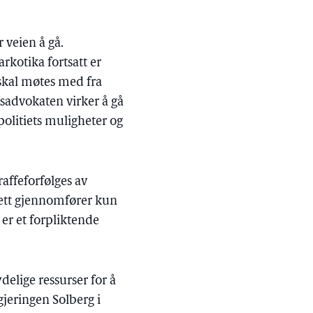
 veien å gå.
arkotika fortsatt er
 skal møtes med fra
iksadvokaten virker å gå
politiets muligheter og
affeforfølges av
erett gjennomfører kun
 er et forpliktende
delige ressurser for å
gjeringen Solberg i