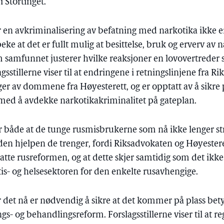
i Stortinget.
 en avkriminalisering av befatning med narkotika ikke er
peke at det er fullt mulig at besittelse, bruk og erverv av n
om samfunnet justerer hvilke reaksjoner en lovovertreder
gsstillerne viser til at endringene i retningslinjene fra R
er av dommene fra Høyesterett, og er opptatt av å sikre 
 med å avdekke narkotikakriminalitet på gateplan.
er både at de tunge rusmisbrukerne som nå ikke lenger str
ta den hjelpen de trenger, fordi Riksadvokaten og Høyest
atte rusreformen, og at dette skjer samtidig som det ikke
s- og helsesektoren for den enkelte rusavhengige.
 det nå er nødvendig å sikre at det kommer på plass bety
gs- og behandlingsreform. Forslagsstillerne viser til at re