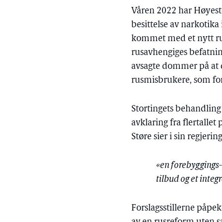
Våren 2022 har Høyest
besittelse av narkotika
kommet med et nytt ru
rusavhengiges befatning
avsagte dommer på at d
rusmisbrukere, som fo
Stortingets behandling 
avklaring fra flertalle
Støre sier i sin regjeri
«en forebyggings
tilbud og et integ
Forslagsstillerne påpeke