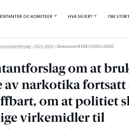
ENTANTER OG KOMITEER
HVA SKJER?
OM STOR
Dokument 8:264 S (2021-2022)
presentantforslag
2021-2022
tantforslag om at bru
e av narkotika fortsatt
ffbart, om at politiet s
ge virkemidler til