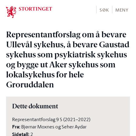
Stortinget.no
SØK
MENY
Representantforslag om å bevare
Ullevål sykehus, å bevare Gaustad
sykehus som psykiatrisk sykehus
og bygge ut Aker sykehus som
lokalsykehus for hele
Groruddalen
Dette dokument
Representantforslag 9 S (2021–2022)
Fra
:
Bjørnar Moxnes og Seher Aydar
Sidetall
:
2