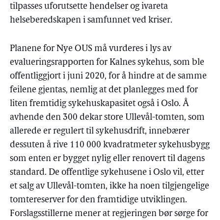
tilpasses uforutsette hendelser og ivareta
helseberedskapen i samfunnet ved kriser.
Planene for Nye OUS må vurderes i lys av
evalueringsrapporten for Kalnes sykehus, som ble
offentliggjort i juni 2020, for å hindre at de samme
feilene gjentas, nemlig at det planlegges med for
liten fremtidig sykehuskapasitet også i Oslo. Å
avhende den 300 dekar store Ullevål-tomten, som
allerede er regulert til sykehusdrift, innebærer
dessuten å rive 110 000 kvadratmeter sykehusbygg
som enten er bygget nylig eller renovert til dagens
standard. De offentlige sykehusene i Oslo vil, etter
et salg av Ullevål-tomten, ikke ha noen tilgjengelige
tomtereserver for den framtidige utviklingen.
Forslagsstillerne mener at regjeringen bør sørge for