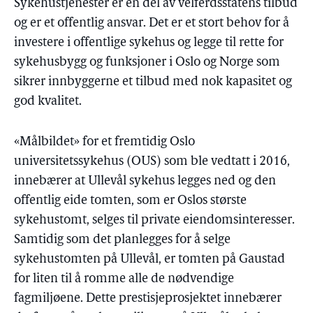
Sykehustjenester er en del av velferdsstatens tilbud
og er et offentlig ansvar. Det er et stort behov for å
investere i offentlige sykehus og legge til rette for
sykehusbygg og funksjoner i Oslo og Norge som
sikrer innbyggerne et tilbud med nok kapasitet og
god kvalitet.
«Målbildet» for et fremtidig Oslo
universitetssykehus (OUS) som ble vedtatt i 2016,
innebærer at Ullevål sykehus legges ned og den
offentlig eide tomten, som er Oslos største
sykehustomt, selges til private eiendomsinteresser.
Samtidig som det planlegges for å selge
sykehustomten på Ullevål, er tomten på Gaustad
for liten til å romme alle de nødvendige
fagmiljøene. Dette prestisjeprosjektet innebærer