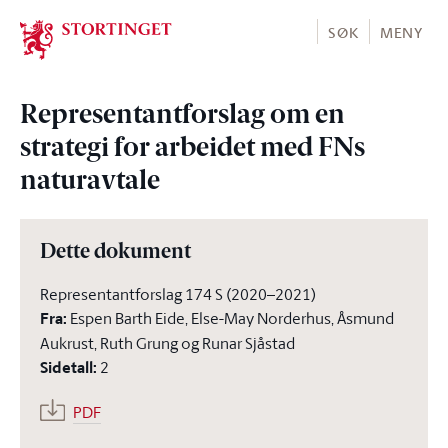
Stortinget.no
SØK
MENY
Representantforslag om en
strategi for arbeidet med FNs
naturavtale
Dette dokument
Representantforslag 174 S (2020–2021)
Fra
:
Espen Barth Eide, Else-May Norderhus, Åsmund
Aukrust, Ruth Grung og Runar Sjåstad
Sidetall
:
2
PDF