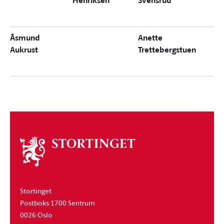
Henriksen
Svensrud
Åsmund
Anette
Aukrust
Trettebergstuen
Om
stortinget
Stortinget
Postboks 1700 Sentrum
0026 Oslo